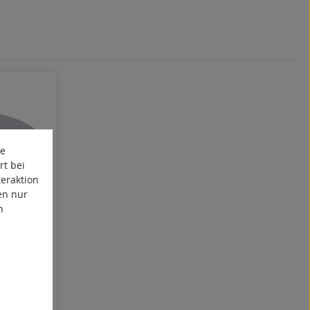
te
rt bei
eraktion
en nur
n