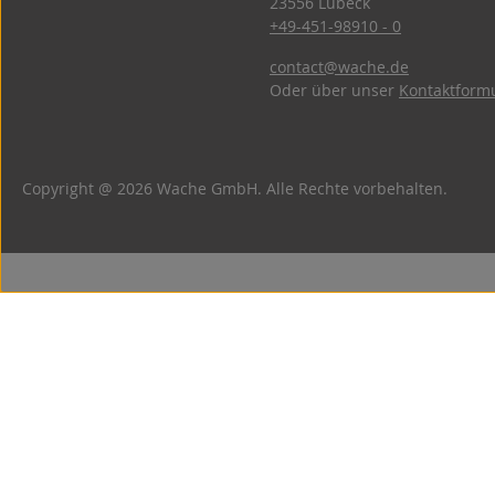
23556 Lübeck
+49-451-98910 - 0
contact@wache.de
Oder über unser
Kontaktform
Copyright @ 2026 Wache GmbH. Alle Rechte vorbehalten.