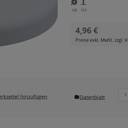
125
17,5
Regulärer Preis:
4,96 €
Preise exkl. MwSt. zzgl.
rkzettel hinzufügen
Datenblatt