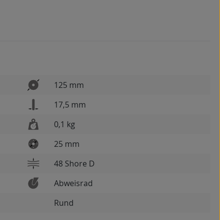
125 mm
17,5 mm
0,1 kg
25 mm
48 Shore D
Abweisrad
Rund