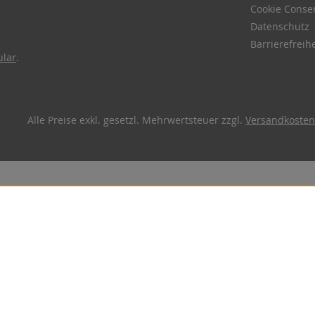
Cookie Conse
Datenschutz
Barrierefreihe
ular
.
Alle Preise exkl. gesetzl. Mehrwertsteuer zzgl.
Versandkosten