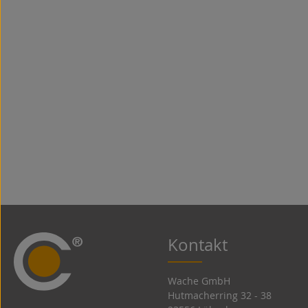
Kontakt
Wache GmbH
Hutmacherring 32 ­- 38