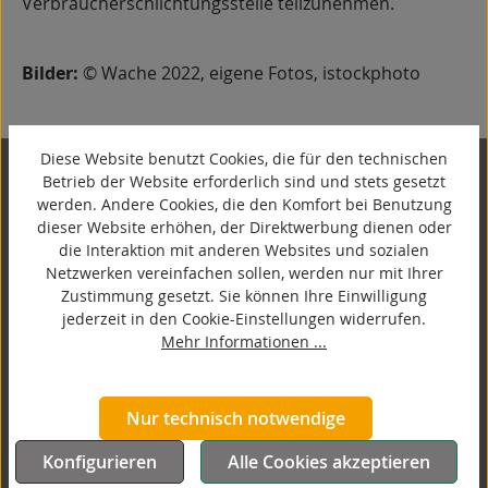
Verbraucherschlichtungsstelle teilzunehmen.
Bilder:
© Wache 2022, eigene Fotos, istockphoto
Diese Website benutzt Cookies, die für den technischen
Betrieb der Website erforderlich sind und stets gesetzt
Kontakt
werden. Andere Cookies, die den Komfort bei Benutzung
dieser Website erhöhen, der Direktwerbung dienen oder
Wache GmbH
die Interaktion mit anderen Websites und sozialen
Hutmacherring 32 ­- 38
Netzwerken vereinfachen sollen, werden nur mit Ihrer
23556 Lübeck
Zustimmung gesetzt. Sie können Ihre Einwilligung
+49-451-98910 - 0
jederzeit in den Cookie-Einstellungen widerrufen.
Mehr Informationen ...
contact@wache.de
Oder über unser
Kontaktformular
.
Nur technisch notwendige
Konfigurieren
Alle Cookies akzeptieren