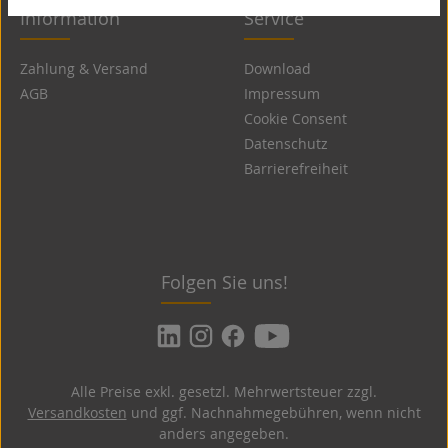
Information
Service
Zahlung & Versand
Download
AGB
Impressum
Cookie Consent
Datenschutz
Barrierefreiheit
Folgen Sie uns!
Alle Preise exkl. gesetzl. Mehrwertsteuer zzgl.
Versandkosten
und ggf. Nachnahmegebühren, wenn nicht
anders angegeben.