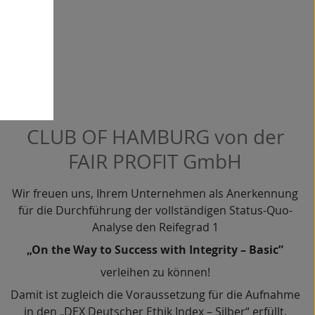
CLUB OF HAMBURG von der
FAIR PROFIT GmbH
Wir freuen uns, Ihrem Unternehmen als Anerkennung
für die Durchführung der vollständigen Status-Quo-
Analyse den Reifegrad 1
„On the Way to Success with Integrity – Basic”
verleihen zu können!
Damit ist zugleich die Voraussetzung für die Aufnahme
in den „DEX Deutscher Ethik Index – Silber“ erfüllt.