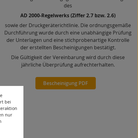
des
AD 2000-Regelwerks (Ziffer 2.7 bzw. 2.6)
sowie der
Druckgeräterichtlinie
. Die ordnungsgemäße
Durchführung wurde durch eine unabhängige Prüfung
der Unterlagen und eine stichprobenartige Kontrolle
der erstellten Bescheinigungen bestätigt.
Die Gültigkeit der Vereinbarung wird durch diese
jährliche Überprüfung aufrechterhalten.
Bescheinigung PDF
te
rt bei
eraktion
en nur
n