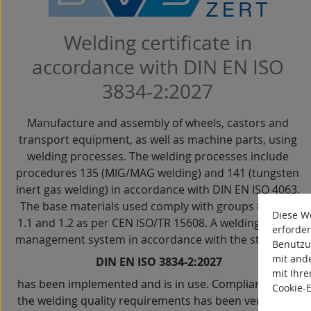
Welding certificate in
accordance with DIN EN ISO
3834-2:2027
Manufacture and assembly of wheels, castors and
transport equipment, as well as machine parts, using
welding processes. The welding processes include
procedures 135 (MIG/MAG welding) and 141 (tungsten
inert gas welding) in accordance with DIN EN ISO 4063.
The base materials used comply with groups 8.1, 3.1,
Diese We
1.1 and 1.2 as per CEN ISO/TR 15608. A welding quality
erforder
management system in accordance with the standard:
Benutzu
mit and
DIN EN ISO 3834-2:2027
mit Ihre
has been implemented and is in use. Compliance with
Cookie-
the welding quality requirements has been verified by