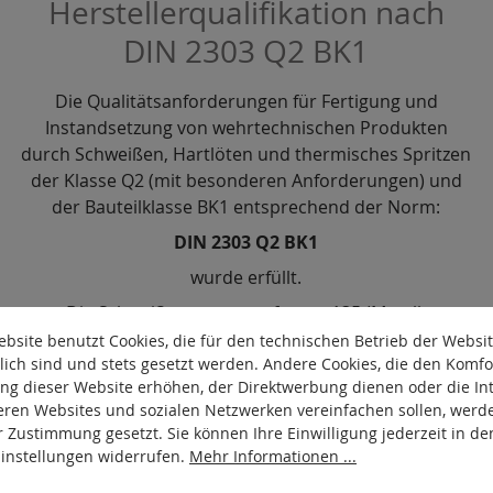
Herstellerqualifikation nach
DIN 2303 Q2 BK1
Die Qualitätsanforderungen für Fertigung und
Instandsetzung von wehrtechnischen Produkten
durch Schweißen, Hartlöten und thermisches Spritzen
der Klasse Q2 (mit besonderen Anforderungen) und
der Bauteilklasse BK1 entsprechend der Norm:
DIN 2303 Q2 BK1
wurde erfüllt.
Die Schweißprozesse umfassen 135 (Metall-
Aktivgasschweißen mit Massivdrahtelektrode) und 141
bsite benutzt Cookies, die für den technischen Betrieb der Websi
lich sind und stets gesetzt werden. Andere Cookies, die den Komfo
(Wolfram-Inertgasschweißen mit Massivdraht- oder
ng dieser Website erhöhen, der Direktwerbung dienen oder die Int
Massivstabzusatz). Die verwendeten Werkstoffe
eren Websites und sozialen Netzwerken vereinfachen sollen, werd
entsprechen den Gruppen 1.1, 1.2, 3.1 und 8.1 nach
r Zustimmung gesetzt. Sie können Ihre Einwilligung jederzeit in de
DIN CEN ISO/TR 15608.
Der Nachweis der Erfüllung der
Einstellungen widerrufen.
Mehr Informationen ...
Qualitätsanforderungen wurde durch eine