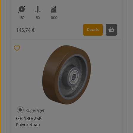
180
50
1000
145,74 €
Details
Kugellager
GB 180/25K
Polyurethan