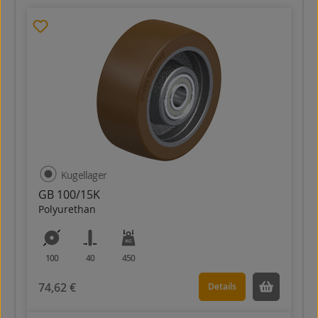
Kugellager
GB 100/15K
Polyurethan
100
40
450
74,62 €
Details