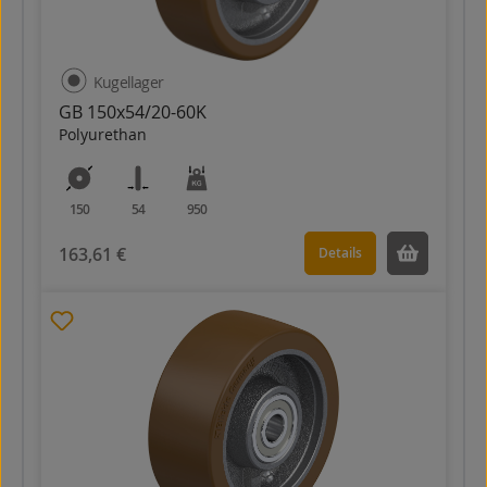
Kugellager
GB 150x54/20-60K
Polyurethan
150
54
950
163,61 €
Details