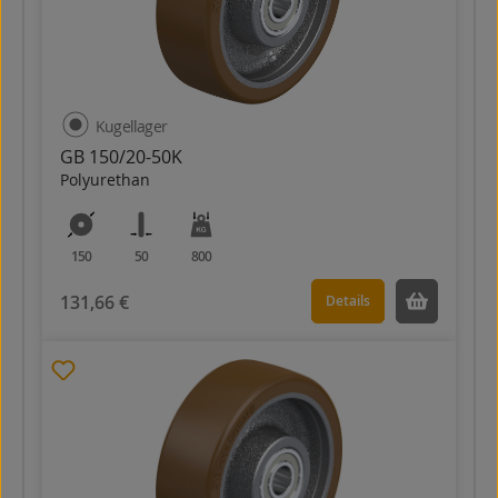
Kugellager
GB 150/20-50K
Polyurethan
150
50
800
131,66 €
Details