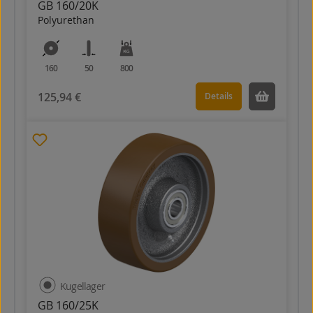
GB 160/20K
Polyurethan
160
50
800
125,94 €
Details
Kugellager
GB 160/25K