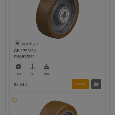
Kugellager
GB 125/15K
Polyurethan
125
40
550
82,84 €
Details