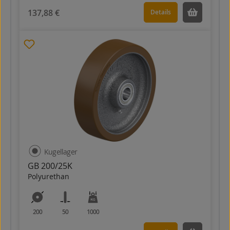
137,88 €
Details
Kugellager
GB 200/25K
Polyurethan
200
50
1000