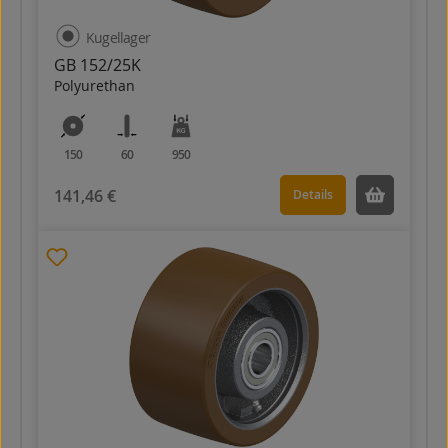
Kugellager
GB 152/25K
Polyurethan
150
60
950
141,46 €
Details