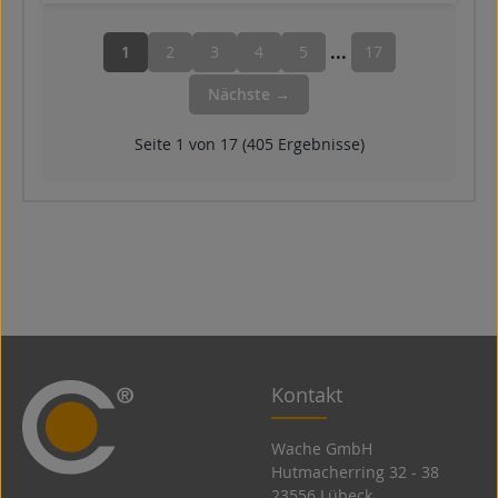
...
1
2
3
4
5
17
Nächste →
Seite 1 von 17 (405 Ergebnisse)
Kontakt
Wache GmbH
Hutmacherring 32 ­- 38
23556 Lübeck