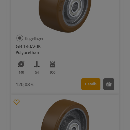
Kugellager
GB 140/20K
Polyurethan
140
54
900
120,08 €
Details