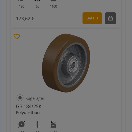
180
65
1100
173,62 €
Details
Kugellager
GB 184/25K
Polyurethan