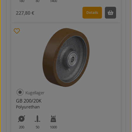
180
80
1400
227,80 €
Details
Kugellager
GB 200/20K
Polyurethan
200
50
1000