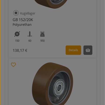
Kugellager
GB 152/20K
Polyurethan
150
60
950
138,17 €
Details