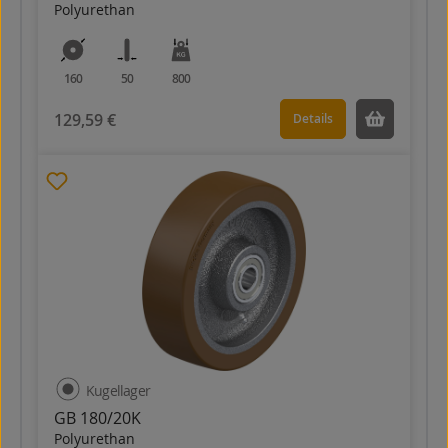
Polyurethan
160
50
800
129,59 €
Details
Kugellager
GB 180/20K
Polyurethan