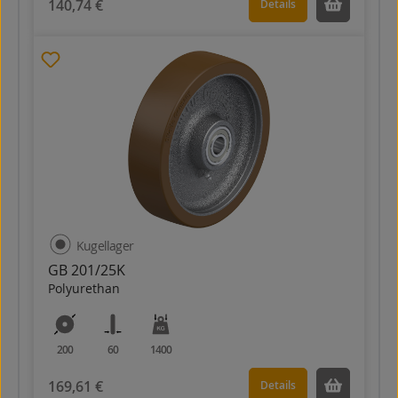
140,74 €
Details
Kugellager
GB 201/25K
Polyurethan
200
60
1400
169,61 €
Details