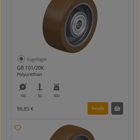
Kugellager
GB 101/20K
Polyurethan
100
50
600
96,85 €
Details