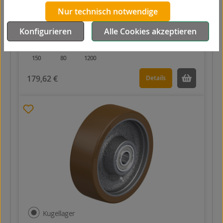
Nur technisch notwendige
GB 154/25K
Polyurethan
Konfigurieren
Alle Cookies akzeptieren
150
80
1200
179,62 €
Details
Kugellager