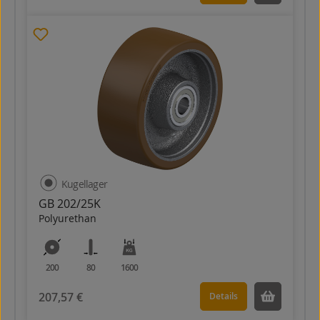
Kugellager
GB 202/25K
Polyurethan
200
80
1600
207,57 €
Details