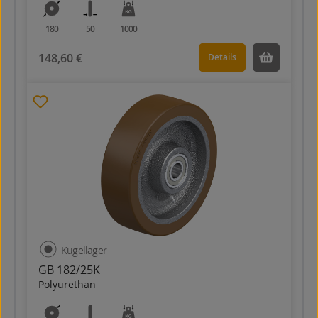
180
50
1000
148,60 €
Details
Kugellager
GB 182/25K
Polyurethan