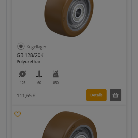
Kugellager
GB 128/20K
Polyurethan
125
60
850
111,65 €
Details