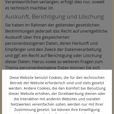
Verantwortlichen verlangen, erfolgt dies nur, soweit
es technisch machbar ist.
Auskunft, Berichtigung und Löschung
Sie haben im Rahmen der geltenden gesetzlichen
Bestimmungen jederzeit das Recht auf unentgeltliche
Auskunft über Ihre gespeicherten
personenbezogenen Daten, deren Herkunft und
Empfänger und den Zweck der Datenverarbeitung
und ggf. ein Recht auf Berichtigung oder Löschung
dieser Daten. Hierzu sowie zu weiteren Fragen zum
Thema personenbezogene Daten können Sie sich
jederzeit an uns wenden.
Diese Website benutzt Cookies, die für den technischen
Recht auf Einschränkung der
Betrieb der Website erforderlich sind und stets gesetzt
Verarbeitung
werden. Andere Cookies, die den Komfort bei Benutzung
dieser Website erhöhen, der Direktwerbung dienen oder
Sie haben das Recht, die Einschränkung der
die Interaktion mit anderen Websites und sozialen
Verarbeitung Ihrer personenbezogenen Daten zu
Netzwerken vereinfachen sollen, werden nur mit Ihrer
verlangen. Hierzu können Sie sich jederzeit an uns
Zustimmung gesetzt. Sie können Ihre Einwilligung