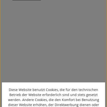
Für jede Anwendung das passende
Diese Website benutzt Cookies, die für den technischen
Produkt
Betrieb der Website erforderlich sind und stets gesetzt
werden. Andere Cookies, die den Komfort bei Benutzung
dieser Website erhöhen, der Direktwerbung dienen oder
Im Dialog mit Ihrer Konstruktion realisieren wir eine