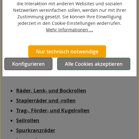
die Interaktion mit anderen Websites und sozialen
anforderungsgerechte und prozessstabile Umsetzung
Netzwerken vereinfachen sollen, werden nur mit Ihrer
Ihrer Ideen. Machbarkeitsprüfungen und
Zustimmung gesetzt. Sie können Ihre Einwilligung
wirtschaftliche Betrachtungen sind Bestandteil
jederzeit in den Cookie-Einstellungen widerrufen.
unserer Zusammenarbeit. Mit unserem Fertigungs-
Mehr Informationen ...
Know-How unterstützen wir Ihre Entwicklung mit der
Herstellung von Prototypen und Nullserien bis hin zur
Serienfertigung. Ein begleitende Dokumentation ist
Nur technisch notwendige
für uns selbstverständlich. Unser Ziel ist es, einen
Konfigurieren
Alle Cookies akzeptieren
langen und partnerschaftlichen Weg mit Ihnen als
Kunde zu gehen.
Räder, Lenk- und Bockrollen
Staplerräder und -rollen
Trag-, Förder- und Kugelrollen
Seilrollen
Spurkranzräder