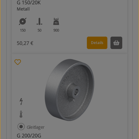
G 150/20K
Metall
150
50
900
50,27 €
Details
Gleitlager
G 200/20G