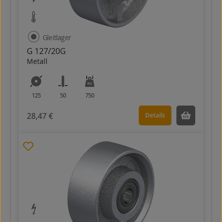
Gleitlager
G 127/20G
Metall
125
50
750
28,47 €
Details