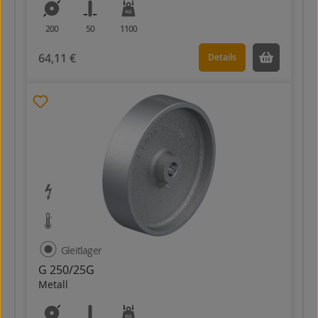
200
50
1100
64,11 €
Details
Gleitlager
G 250/25G
Metall