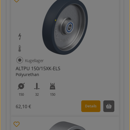
Kugellager
ALTPU 150/15XK-ELS
Polyurethan
150
32
150
62,10 €
Details