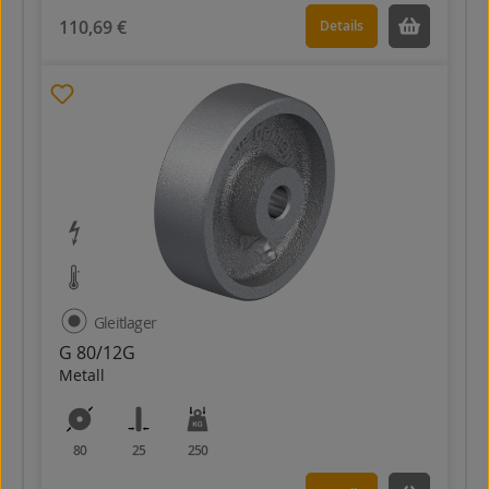
110,69 €
Details
Gleitlager
G 80/12G
Metall
80
25
250