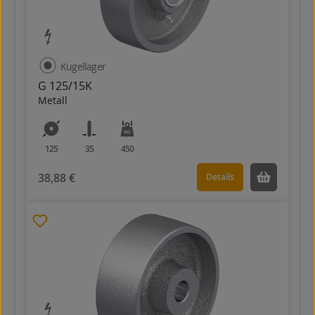
Kugellager
G 125/15K
Metall
125
35
450
38,88 €
Details