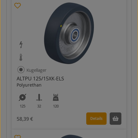
Kugellager
ALTPU 125/15XK-ELS
Polyurethan
125
32
120
58,39 €
Details