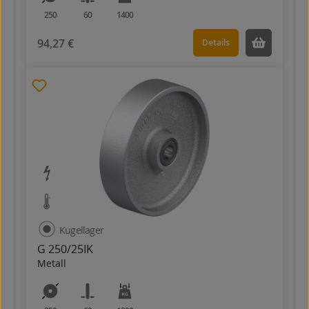
250
60
1400
94,27 €
Details
Kugellager
G 250/25IK
Metall