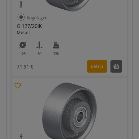
Kugellager
G 127/20IK
Metall
125
50
750
71,91 €
Details