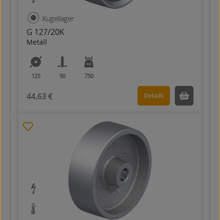
Kugellager
G 127/20K
Metall
125
50
750
44,63 €
Details