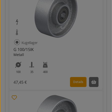
Kugellager
G 100/15IK
Metall
100
35
400
47,45 €
Details