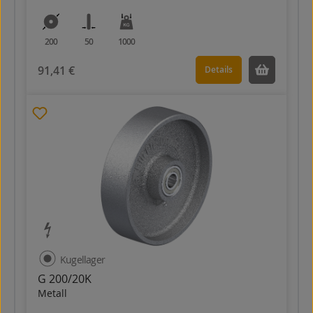
200
50
1000
91,41 €
Details
Kugellager
G 200/20K
Metall