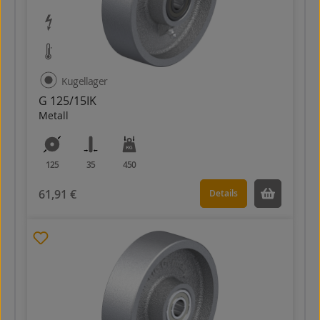
Kugellager
G 125/15IK
Metall
125
35
450
61,91 €
Details