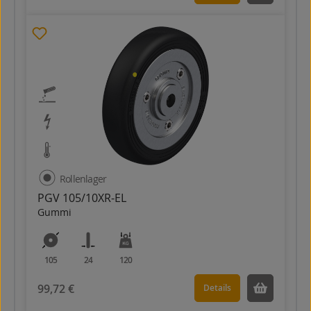
Rollenlager
PGV 105/10XR-EL
Gummi
105
24
120
99,72 €
Details