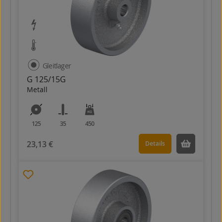
Gleitlager
G 125/15G
Metall
125
35
450
23,13 €
Details