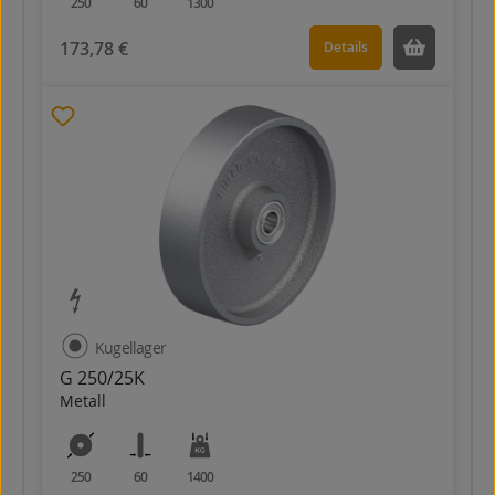
250
60
1300
173,78 €
Details
Kugellager
G 250/25K
Metall
250
60
1400