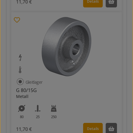
11,70 €
Details
Gleitlager
G 80/15G
Metall
80
25
250
11,70 €
Details