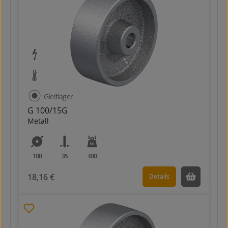
Gleitlager
G 100/15G
Metall
100
35
400
18,16 €
Details