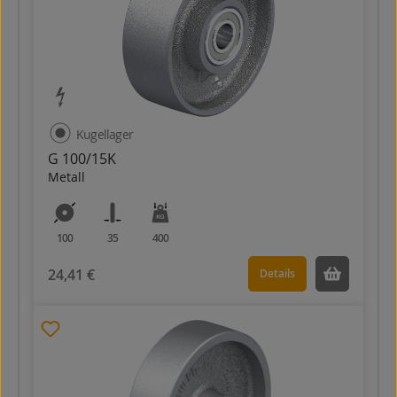
Kugellager
G 100/15K
Metall
100
35
400
24,41 €
Details