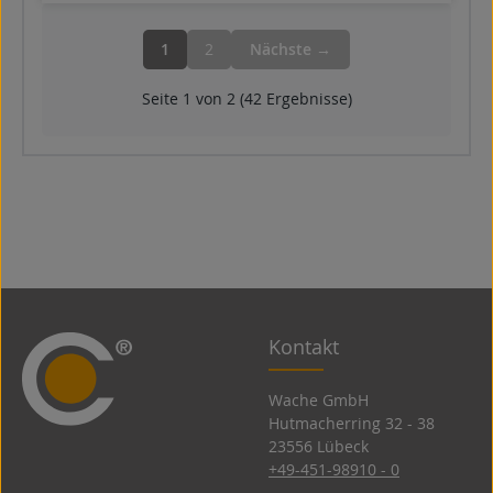
1
2
Nächste →
Seite 1 von 2 (42 Ergebnisse)
Kontakt
Wache GmbH
Hutmacherring 32 ­- 38
23556 Lübeck
+49-451-98910 - 0