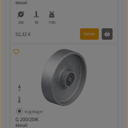
Metall
200
50
1100
52,32 €
Details
Kugellager
G 200/20IK
Metall