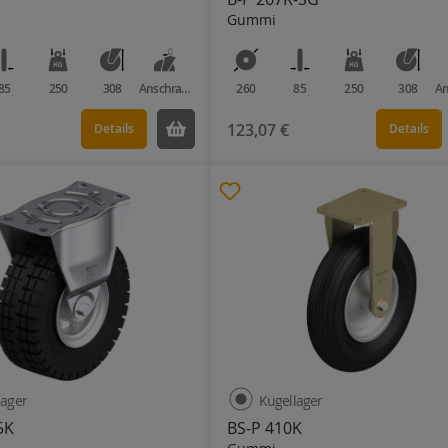
Gummi
85
250
308
Anschraubplatte
260
85
250
308
123,07 €
Details
Details
lager
Kugellager
5K
BS-P 410K