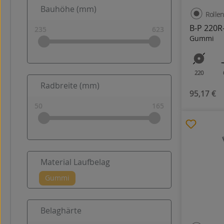
Bauhöhe (mm)
Rollen
B-P 220R
Gummi
220
Radbreite (mm)
95,17 €
Material Laufbelag
Belaghärte