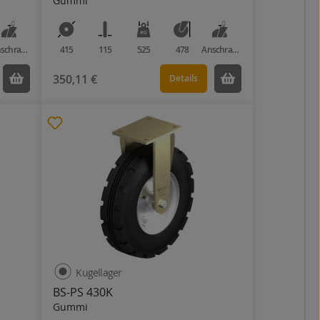
Gummi
Anschraubplatte
415
115
525
478
Anschraubplatte
350,11 €
Details
Kugellager
BS-PS 430K
Gummi