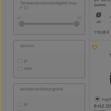
Temperaturbeständigkeit max.
Gummi
(° C)
260
110,88 €
spurlos
ja
nein
kontaktverfärbungsfrei
Kugel
ja
B-VLE 25