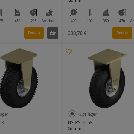
Gummi
85
450
295
Anschraubplatte
400
100
350
470
330,78 €
Details
Details
lager
Kugellager
0K
BS-PS 315K
Gummi