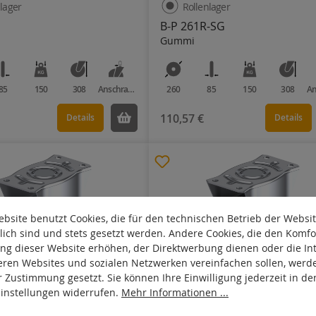
lager
Rollenlager
B-P 261R-SG
Gummi
85
150
308
Anschraubplatte
260
85
150
308
110,57 €
Details
Details
bsite benutzt Cookies, die für den technischen Betrieb der Websi
lich sind und stets gesetzt werden. Andere Cookies, die den Komfo
ng dieser Website erhöhen, der Direktwerbung dienen oder die Int
eren Websites und sozialen Netzwerken vereinfachen sollen, werd
r Zustimmung gesetzt. Sie können Ihre Einwilligung jederzeit in de
Einstellungen widerrufen.
Mehr Informationen ...
lager
Rollenlager