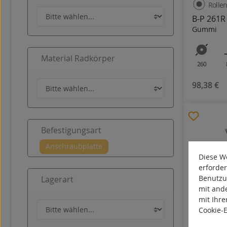
Rollen
B-P 261R
Gummi
Material Radkörper
260
98,38 €
Befestigungsart
Diese We
erforder
Benutzu
Lagerart
mit and
mit Ihre
Cookie-
Rollen