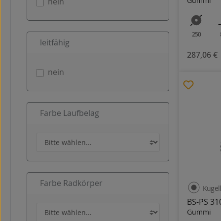
Gummi
nein
250
leitfähig
287,06 €
nein
Farbe Laufbelag
Farbe Radkörper
Kugel
BS-PS 31
Gummi