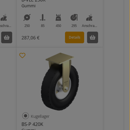
Gummi
Anschraubplatte
250
85
450
295
Anschraubplatte
287,06 €
Details
Kugellager
BS-P 420K