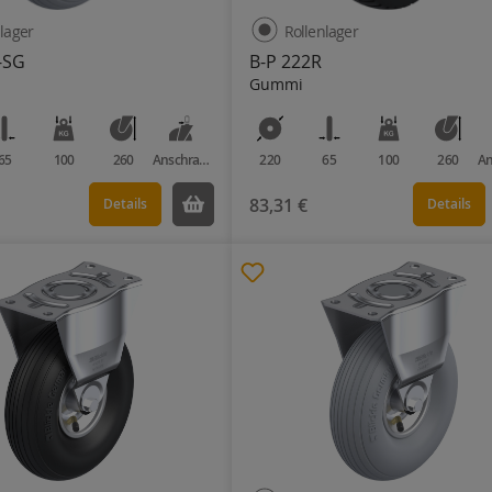
lager
Rollenlager
-SG
B-P 222R
Gummi
65
100
260
Anschraubplatte
220
65
100
260
83,31 €
Details
Details