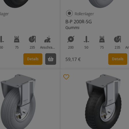
lager
Rollenlager
B-P 200R-SG
Gummi
50
75
235
Anschraubplatte
200
50
75
235
59,17 €
Details
Details