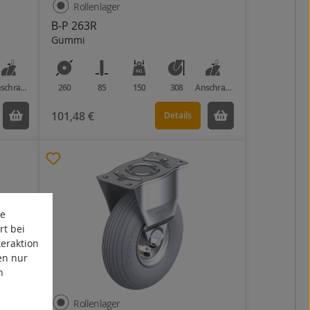
Rollenlager
B-P 263R
Gummi
Anschraubplatte
260
85
150
308
Anschraubplatte
101,48 €
Details
te
rt bei
eraktion
en nur
n
Rollenlager