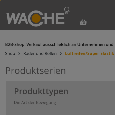
m Hauptinhalt springen
Zur Suche springen
Zur Hauptnavigation springen
Shop
Räder und Rollen
Luftreifen/Super-Elastik
Produktserien
Produkttypen
Die Art der Bewegung