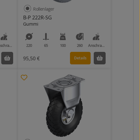
Rollenlager
B-P 222R-SG
Gummi
Anschraubplatte
220
65
100
260
Anschraubplatte
95,50 €
Details