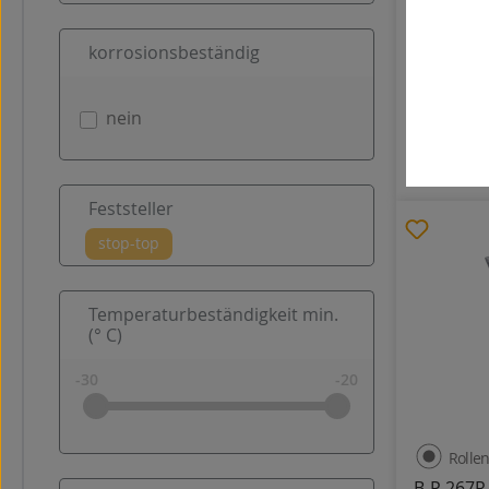
B-P 263R
Gummi
korrosionsbeständig
nein
260
113,68 €
Feststeller
Temperaturbeständigkeit min.
(° C)
Rollen
B-P 267R