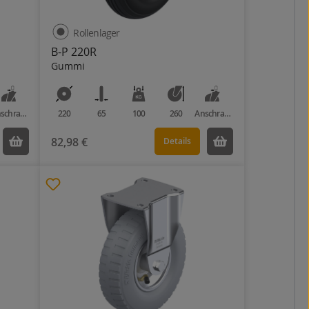
Rollenlager
B-P 220R
Gummi
Anschraubplatte
220
65
100
260
Anschraubplatte
82,98 €
Details