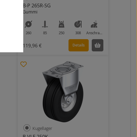
B-P 265R-SG
Gummi
Anschraubplatte
260
85
250
308
Anschraubplatte
119,96 €
Details
Kugellager
B-VLE 250K