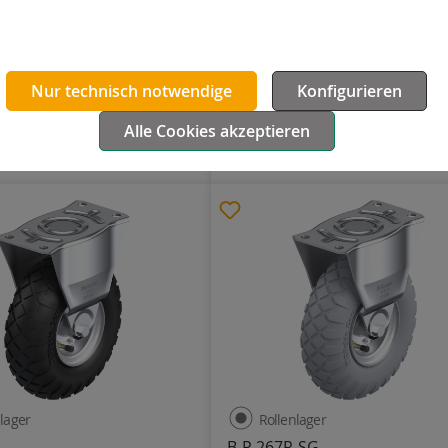
-SG
B-P 265R
Gummi
Nur technisch notwendige
Konfigurieren
85
150
308
Anschraubplatte
260
85
250
308
Alle Cookies akzeptieren
107,77 €
Details
Details
lager
Rollenlager
B-P 267R-SG