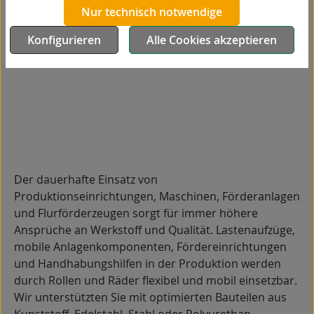
Nur technisch notwendige
Konfigurieren
Alle Cookies akzeptieren
Der dauerhafte Einsatz von
Produktionseinrichtungen, Maschinen, Förderanlagen
und Flurförderzeugen sorgt für immer höhere
Ansprüche an Werkstoff und Qualität. Lastenaufzüge,
mobile Anlagenkomponenten, Fördereinrichtungen
und Handhabungshilfen in der Produktion werden
durch Rollen und Räder flexibel und mobil einsetzbar.
Wir unterstützten Sie mit optimierten Bauteilen aus