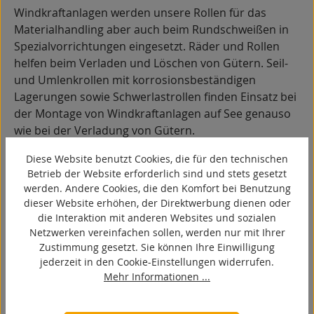
Windkraftanlagen werden unsere Rollen für das
Materialhandling aber auch beim Rundschweißen in
Spezialvorrichtungen eingesetzt. Räder und Rollen
helfen beim Verladen und Löschen von Gütern. Seil-
und Umlenkrollen mit korrosionsbeständigen
Lagerungen sowie Schwerlastrollen finden Einsatz bei
der Montage von Windkraftanlagen auf See genauso
wie bei der Verladung von Gütern.
Diese Website benutzt Cookies, die für den technischen
Betrieb der Website erforderlich sind und stets gesetzt
Facility Management und
werden. Andere Cookies, die den Komfort bei Benutzung
dieser Website erhöhen, der Direktwerbung dienen oder
Instandhaltung
die Interaktion mit anderen Websites und sozialen
Netzwerken vereinfachen sollen, werden nur mit Ihrer
Zustimmung gesetzt. Sie können Ihre Einwilligung
jederzeit in den Cookie-Einstellungen widerrufen.
Mehr Informationen ...