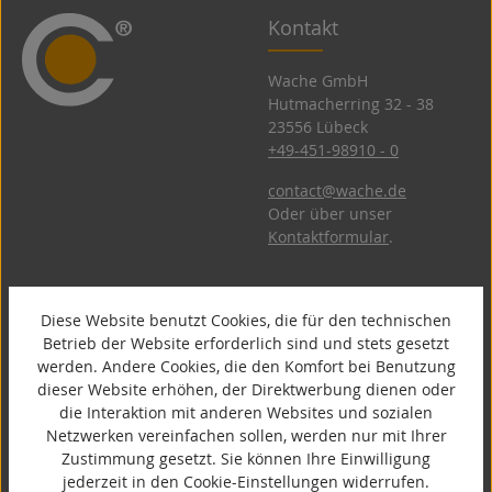
Kontakt
Wache GmbH
Hutmacherring 32 ­- 38
23556 Lübeck
+49-451-98910 - 0
contact@wache.de
Oder über unser
Kontaktformular
.
Diese Website benutzt Cookies, die für den technischen
Information
Service
Betrieb der Website erforderlich sind und stets gesetzt
werden. Andere Cookies, die den Komfort bei Benutzung
dieser Website erhöhen, der Direktwerbung dienen oder
Zahlung & Versand
Download
die Interaktion mit anderen Websites und sozialen
AGB
Impressum
Netzwerken vereinfachen sollen, werden nur mit Ihrer
Cookie Consent
Zustimmung gesetzt. Sie können Ihre Einwilligung
Datenschutz
jederzeit in den Cookie-Einstellungen widerrufen.