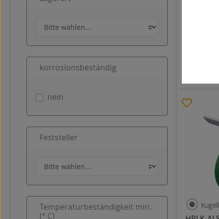
HRIG-PO
Kunststoff
72
korrosionsbeständig
84,58 €
nein
Feststeller
Kugel
Temperaturbeständigkeit min.
(° C)
HRLK-AL