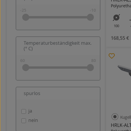
Polyureth
100
168,55 €
Temperaturbeständigkeit max.
(° C)
spurlos
ja
Kugel
nein
HRLK-AL