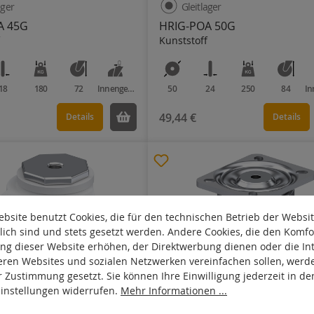
ager
Gleitlager
A 45G
HRIG-POA 50G
Kunststoff
18
180
72
Innengewinde
50
24
250
84
49,44 €
Details
Details
bsite benutzt Cookies, die für den technischen Betrieb der Websi
lich sind und stets gesetzt werden. Andere Cookies, die den Komfo
ng dieser Website erhöhen, der Direktwerbung dienen oder die Int
eren Websites und sozialen Netzwerken vereinfachen sollen, werd
r Zustimmung gesetzt. Sie können Ihre Einwilligung jederzeit in de
Einstellungen widerrufen.
Mehr Informationen ...
ager
Kugellager