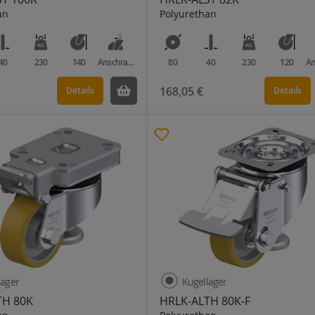
an
Polyurethan
40
230
140
Anschraubplatte
80
40
230
120
168,05 €
Details
Details
lager
Kugellager
TH 80K
HRLK-ALTH 80K-F