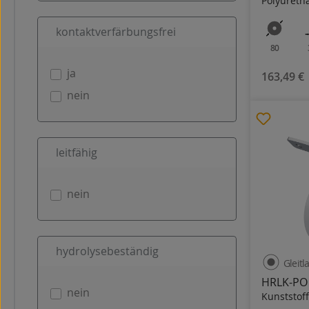
Polyureth
kontaktverfärbungsfrei
80
ja
163,49 €
nein
leitfähig
nein
hydrolysebeständig
Gleitl
HRLK-PO
nein
Kunststoff