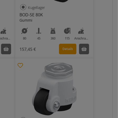
Kugellager
BOD-SE 80K
Gummi
Anschraubplatte
80
45
360
115
Anschraubplatte
157,45 €
Details