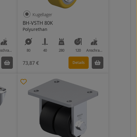
Kugellager
BH-VSTH 80K
Polyurethan
Anschraubplatte
80
40
280
120
Anschraubplatte
73,87 €
Details