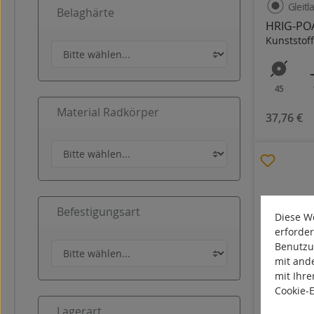
Gleitl
Belaghärte
HRIG-PO
Kunststoff
45
Material Radkörper
37,76 €
Befestigungsart
Diese We
erforder
Benutzu
mit and
mit Ihre
Cookie-
Gleitl
Lagerart