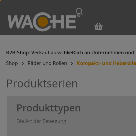
m Hauptinhalt springen
Zur Suche springen
Zur Hauptnavigation springen
Shop
Räder und Rollen
Kompakt- und Heberoll
Produktserien
Produkttypen
Die Art der Bewegung