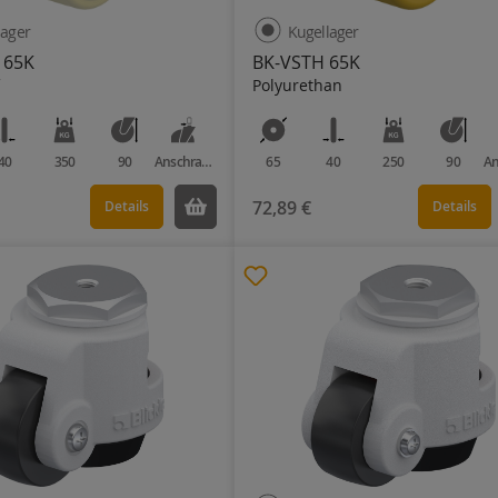
lager
Kugellager
 65K
BK-VSTH 65K
Polyurethan
40
350
90
Anschraubplatte
65
40
250
90
72,89 €
Details
Details