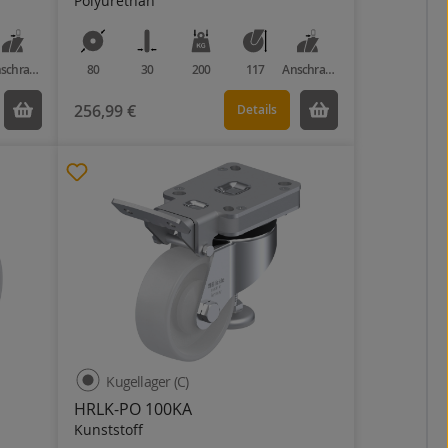
Polyurethan
Anschraubplatte
80
30
200
117
Anschraubplatte
256,99 €
Details
Kugellager (C)
HRLK-PO 100KA
Kunststoff