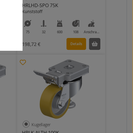
HRLHD-SPO 75K
Kunststoff
Anschraubplatte
75
32
600
108
Anschraubplatte
198,72 €
Details
Kugellager
HRLK-ALTH 100K