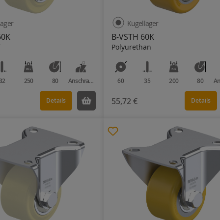
lager
Kugellager
60K
B-VSTH 60K
Polyurethan
32
250
80
Anschraubplatte
60
35
200
80
55,72 €
Details
Details