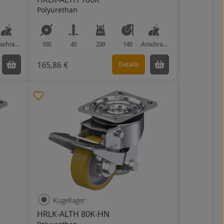
Polyurethan
Anschraubplatte
100
40
230
140
Anschraubplatte
165,86 €
Details
Kugellager
HRLK-ALTH 80K-HN