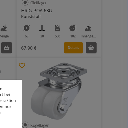
Gleitlager
HRIG-POA 63G
Kunststoff
Innengewinde
63
30
500
102
Innengewinde
67,90 €
Details
te
rt bei
eraktion
en nur
n
Kugellager