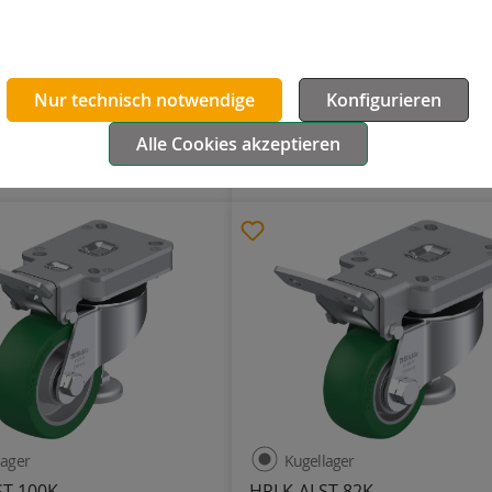
A 72G
HRLH-SPO 75K
Kunststoff
Nur technisch notwendige
Konfigurieren
32
750
120
Innengewinde
75
32
300
108
Alle Cookies akzeptieren
171,67 €
Details
Details
lager
Kugellager
ST 100K
HRLK-ALST 82K