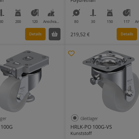
an
Polyurethan
30
200
120
Anschraubplatte
80
30
150
117
219,52 €
Details
Details
ager
Gleitlager
 100G
HRLK-PO 100G-VS
Kunststoff