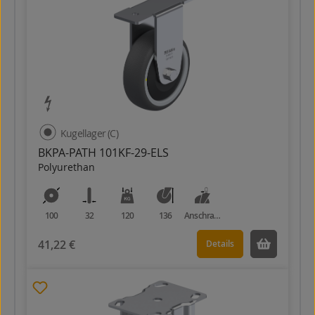
Kugellager (C)
BKPA-PATH 101KF-29-ELS
Polyurethan
100
32
120
136
Anschraubplatte
41,22 €
Details