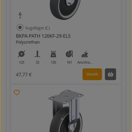
Kugellager (C)
BKPA-PATH 126KF-29-ELS
Polyurethan
125
32
120
161
Anschraubplatte
47,77 €
Details