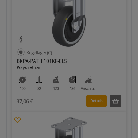
Kugellager (C)
BKPA-PATH 101KF-ELS
Polyurethan
100
32
120
136
Anschraubplatte
37,06 €
Details