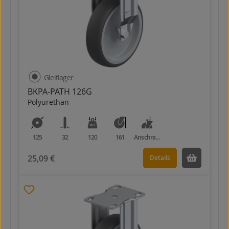
Gleitlager
BKPA-PATH 126G
Polyurethan
125
32
120
161
Anschraubplatte
25,09 €
Details