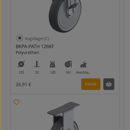
Kugellager (C)
BKPA-PATH 126KF
Polyurethan
125
32
120
161
Anschraubplatte
26,91 €
Details