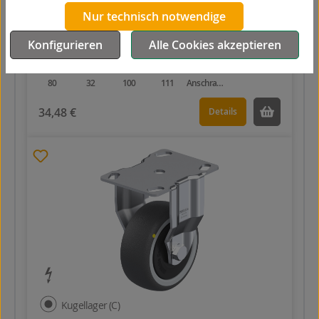
Nur technisch notwendige
BKPA-PATH 80KF-29-ELS
Polyurethan
Konfigurieren
Alle Cookies akzeptieren
80
32
100
111
Anschraubplatte
34,48 €
Details
Kugellager (C)