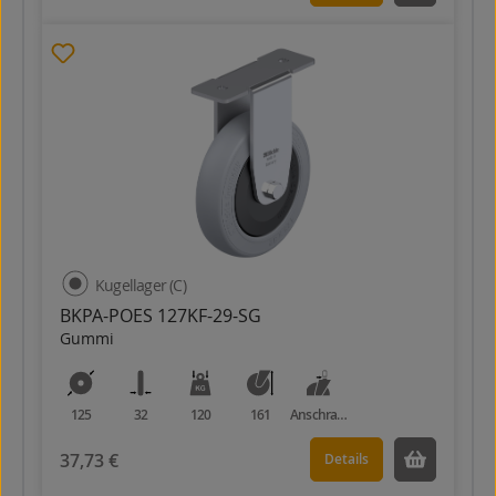
Kugellager (C)
BKPA-POES 127KF-29-SG
Gummi
125
32
120
161
Anschraubplatte
37,73 €
Details