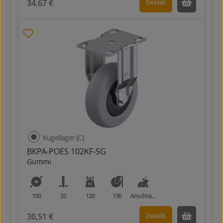
34,67 €
Details
Kugellager (C)
BKPA-POES 102KF-SG
Gummi
100
32
120
136
Anschraubplatte
30,51 €
Details