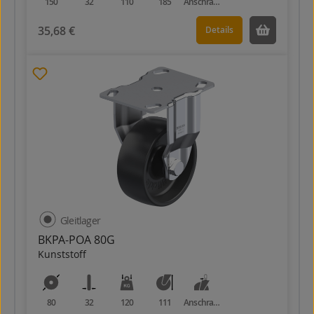
150
32
110
185
Anschraubplatte
35,68 €
Details
Gleitlager
BKPA-POA 80G
Kunststoff
80
32
120
111
Anschraubplatte