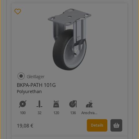
Gleitlager
BKPA-PATH 101G
Polyurethan
100
32
120
136
Anschraubplatte
19,08 €
Details