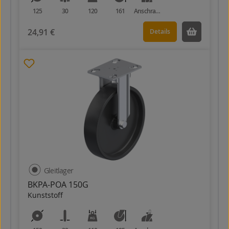
125
30
120
161
Anschraubplatte
24,91 €
Details
Gleitlager
BKPA-POA 150G
Kunststoff