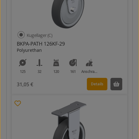
Kugellager (C)
BKPA-PATH 126KF-29
Polyurethan
125
32
120
161
Anschraubplatte
31,05 €
Details