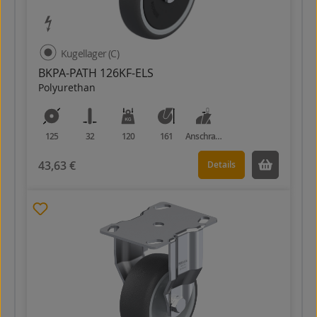
Kugellager (C)
BKPA-PATH 126KF-ELS
Polyurethan
125
32
120
161
Anschraubplatte
43,63 €
Details