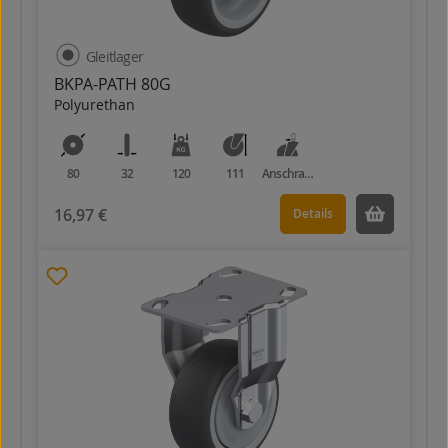
Gleitlager
BKPA-PATH 80G
Polyurethan
80
32
120
111
Anschraubplatte
16,97 €
Details