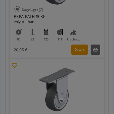
Kugellager (C)
BKPA-PATH 80KF
Polyurethan
80
32
120
111
Anschraubplatte
20,05 €
Details