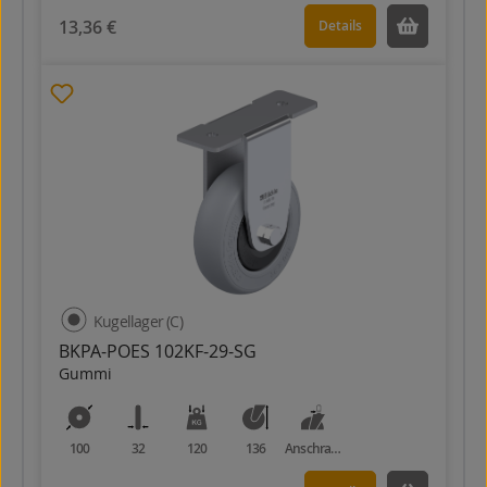
13,36 €
Details
Kugellager (C)
BKPA-POES 102KF-29-SG
Gummi
100
32
120
136
Anschraubplatte