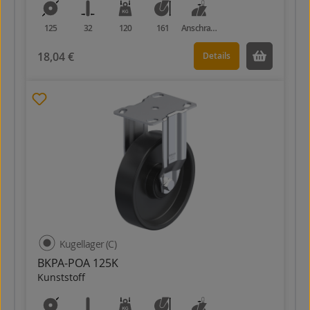
125
32
120
161
Anschraubplatte
18,04 €
Details
Kugellager (C)
BKPA-POA 125K
Kunststoff