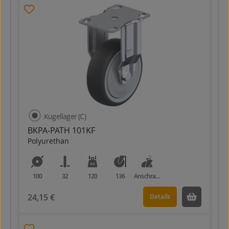
Kugellager (C)
BKPA-PATH 101KF
Polyurethan
100
32
120
136
Anschraubplatte
24,15 €
Details