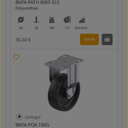
BKPA-PATH 80KF-ELS
Polyurethan
80
32
100
111
Anschraubplatte
30,30 €
Details
Gleitlager
BKPA-POA 100G