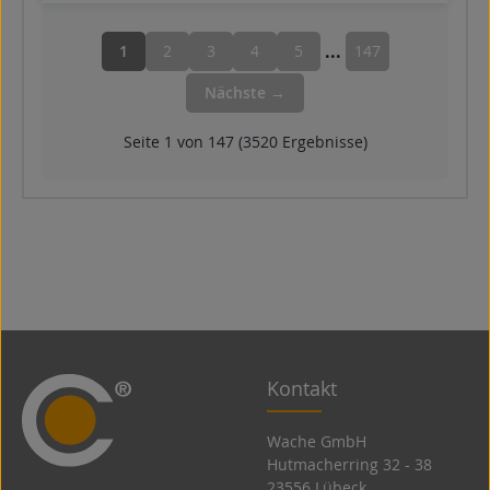
...
1
2
3
4
5
147
Nächste →
Seite 1 von 147 (3520 Ergebnisse)
Kontakt
Wache GmbH
Hutmacherring 32 ­- 38
23556 Lübeck