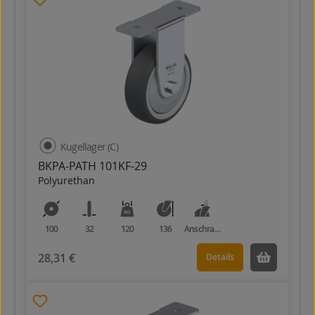
Kugellager (C)
BKPA-PATH 101KF-29
Polyurethan
100
32
120
136
Anschraubplatte
28,31 €
Details