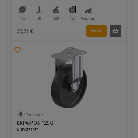
100
30
120
136
Anschraubplatte
22,21 €
Details
Gleitlager
BKPA-POA 125G
Kunststoff