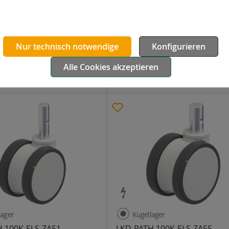
 100K-ELS
LKD-PATH 100K-ELS-GS10
an
Polyurethan
Nur technisch notwendige
Konfigurieren
100
103
Rückenloch
100
100
103
Gewindestift
Alle Cookies akzeptieren
49,37 €
Details
Details
lager
Kugellager
 100K-ELS-ZA51
LKD-PATH 100K-ELS-ZA55