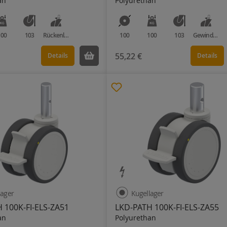
an
Polyurethan
100
103
Rückenloch
100
100
103
Gewindestift
55,22 €
Details
Details
lager
Kugellager
 100K-FI-ELS-ZA51
LKD-PATH 100K-FI-ELS-ZA55
an
Polyurethan