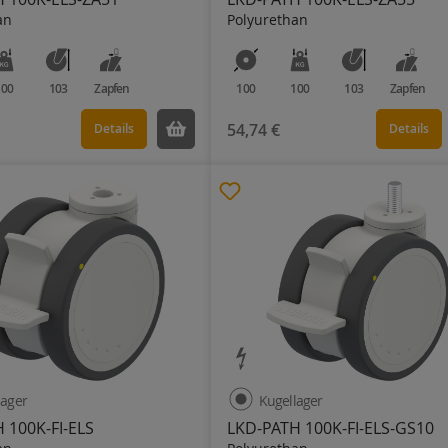
an
Polyurethan
100
103
Zapfen
100
100
103
Zapfen
54,74 €
Details
Details
lager
Kugellager
 100K-FI-ELS
LKD-PATH 100K-FI-ELS-GS10