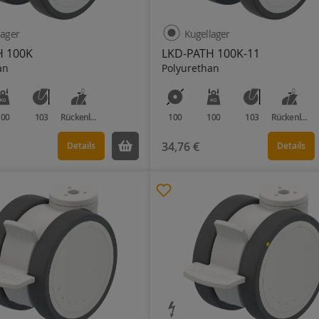
lager
Kugellager
H 100K
LKD-PATH 100K-11
an
Polyurethan
100
103
Rückenloch
100
100
103
Rückenloch
34,76 €
Details
Details