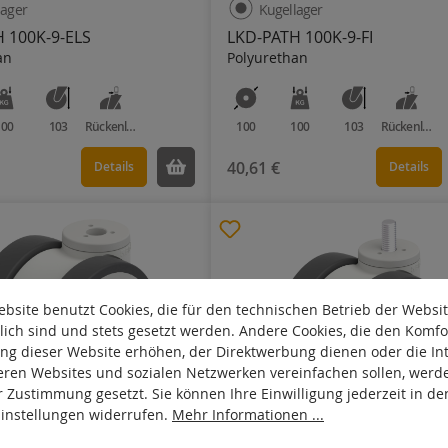
lager
Kugellager
 100K-9-ELS
LKD-PATH 100K-9-FI
an
Polyurethan
100
103
Rückenloch
100
100
103
Rückenloch
40,61 €
Details
Details
bsite benutzt Cookies, die für den technischen Betrieb der Websi
lich sind und stets gesetzt werden. Andere Cookies, die den Komfo
ng dieser Website erhöhen, der Direktwerbung dienen oder die Int
eren Websites und sozialen Netzwerken vereinfachen sollen, werd
r Zustimmung gesetzt. Sie können Ihre Einwilligung jederzeit in de
Einstellungen widerrufen.
Mehr Informationen ...
lager
Kugellager