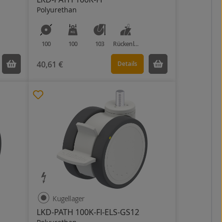
Polyurethan
100
100
103
Rückenloch
40,61 €
Details
Kugellager
LKD-PATH 100K-FI-ELS-GS12