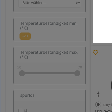
LKD-PATH
Polyureth
Temperaturbeständigkeit min.
100
(° C)
47,38 €
Temperaturbeständigkeit max.
(° C)
spurlos
Kugel
ja
LKD-PATH