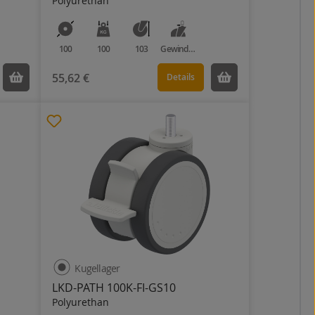
Polyurethan
100
100
103
Gewindestift
55,62 €
Details
Kugellager
LKD-PATH 100K-FI-GS10
Polyurethan