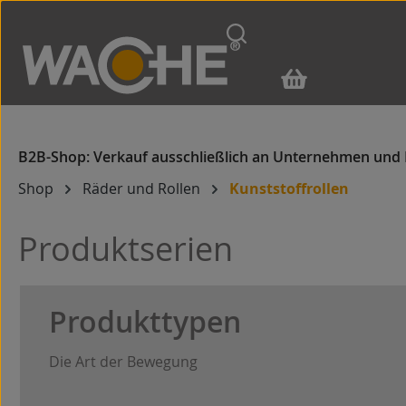
m Hauptinhalt springen
Zur Suche springen
Zur Hauptnavigation springen
Shop
Räder und Rollen
Kunststoffrollen
Produktserien
Produkttypen
Die Art der Bewegung