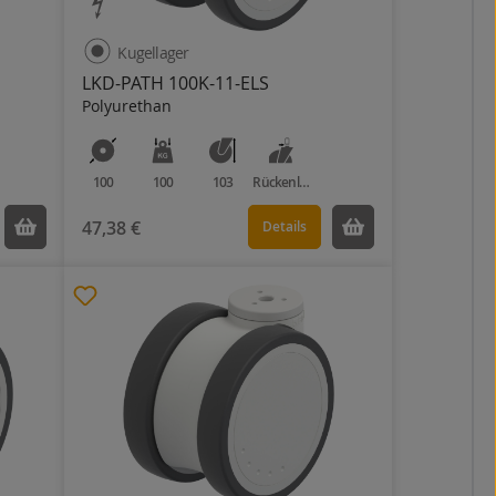
Kugellager
LKD-PATH 100K-11-ELS
Polyurethan
100
100
103
Rückenloch
47,38 €
Details