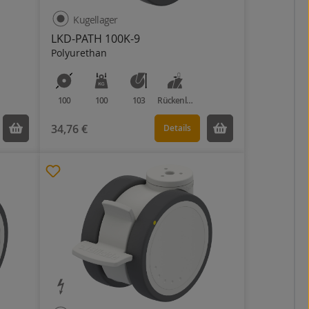
Kugellager
LKD-PATH 100K-9
Polyurethan
100
100
103
Rückenloch
34,76 €
Details