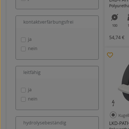
Polyureth
kontaktverfärbungsfrei
100
54,74 €
ja
nein
leitfähig
ja
nein
Kugel
hydrolysebeständig
LKD-PATH