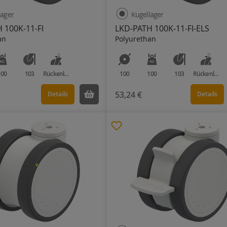
lager
Kugellager
 100K-11-FI
LKD-PATH 100K-11-FI-ELS
an
Polyurethan
100
103
Rückenloch
100
100
103
Rückenloch
53,24 €
Details
Details