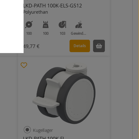
LKD-PATH 100K-ELS-GS12
Polyurethan
100
100
103
Gewindestift
49,77 €
Details
Kugellager
LKD-PATH 100K-FI