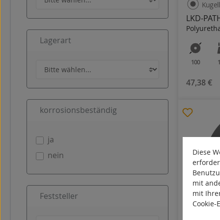
Kugel
LKD-PATH
Polyureth
Lagerart
100
47,38 €
korrosionsbeständig
ja
Diese We
nein
erforder
Benutzu
mit and
mit Ihre
Feststeller
Cookie-
Kugel