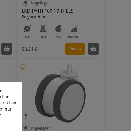
Kugellager
LKD-PATH 100K-9-FI-ELS
Polyurethan
100
100
103
Rückenloch
53,24 €
Details
te
rt bei
eraktion
en nur
n
Kugellager