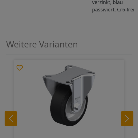
verzinkt, blau
passiviert, Cr6-frei
Weitere Varianten
Produktgalerie überspringen