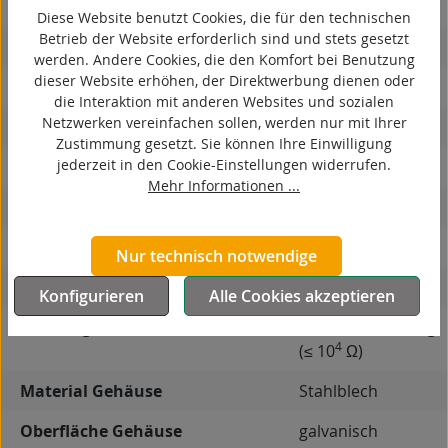
kontaktverfärbungsfrei
Diese Website benutzt Cookies, die für den technischen
Betrieb der Website erforderlich sind und stets gesetzt
antistatisch
werden. Andere Cookies, die den Komfort bei Benutzung
dieser Website erhöhen, der Direktwerbung dienen oder
ESD
die Interaktion mit anderen Websites und sozialen
Netzwerken vereinfachen sollen, werden nur mit Ihrer
elektrisch leitfähig
Zustimmung gesetzt. Sie können Ihre Einwilligung
jederzeit in den Cookie-Einstellungen widerrufen.
korrosionsbeständig
Mehr Informationen ...
hitzebeständig
autoklaventauglich
Nur technisch notwendige
Produkttyp
Bockrolle
Konfigurieren
Alle Cookies akzeptieren
Leitfähigkeit
elektrisch leitfähig
4
(≤ 10
Ω)
Material Gehäuse
Stahlblech
Oberfläche Gehäuse
galvanisch