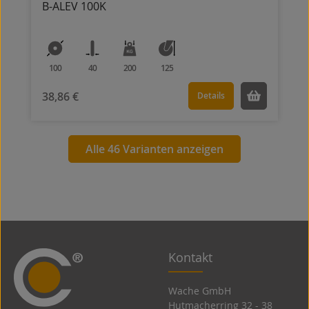
B-ALEV 100K
100
40
200
125
38,86 €
Details
Alle 46 Varianten anzeigen
Kontakt
Wache GmbH
Hutmacherring 32 ­- 38