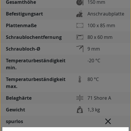
Gesamthöhe
150 mm
Befestigungsart
Anschraubplatte
Plattenmaße
100 x 85 mm
Schraublochentfernung
80 x 60 mm
Schraubloch-Ø
9 mm
Temperaturbeständigkeit
-20 °C
min.
Temperaturbeständigkeit
80 °C
max.
Belaghärte
71 Shore A
Gewicht
1,3 kg
spurlos