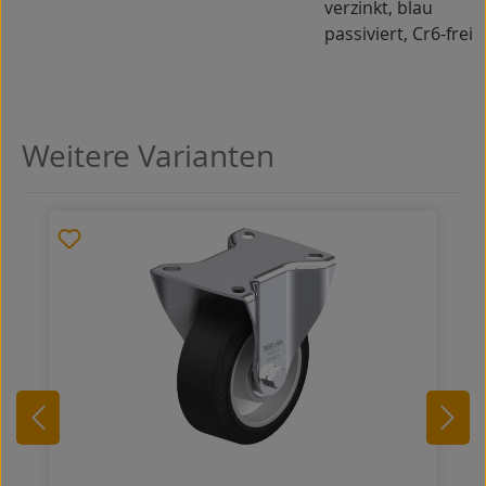
verzinkt, blau
passiviert, Cr6-frei
Weitere Varianten
Produktgalerie überspringen