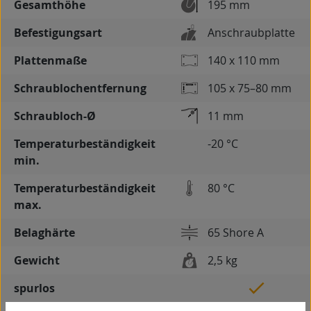
Gesamthöhe
195 mm
Befestigungsart
Anschraubplatte
Plattenmaße
140 x 110 mm
Schraublochentfernung
105 x 75–80 mm
Schraubloch-Ø
11 mm
Temperaturbeständigkeit
-20 °C
min.
Temperaturbeständigkeit
80 °C
max.
Belaghärte
65 Shore A
Gewicht
2,5 kg
spurlos