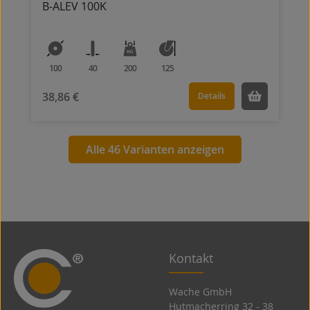
B-ALEV 100K
100
40
200
125
38,86 €
Details
Alle 46 Varianten anzeigen
Kontakt
Wache GmbH
Hutmacherring 32 ­- 38