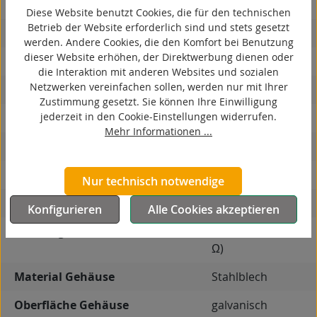
kontaktverfärbungsfrei
Diese Website benutzt Cookies, die für den technischen
Betrieb der Website erforderlich sind und stets gesetzt
antistatisch
werden. Andere Cookies, die den Komfort bei Benutzung
dieser Website erhöhen, der Direktwerbung dienen oder
ESD
die Interaktion mit anderen Websites und sozialen
Netzwerken vereinfachen sollen, werden nur mit Ihrer
elektrisch leitfähig
Zustimmung gesetzt. Sie können Ihre Einwilligung
jederzeit in den Cookie-Einstellungen widerrufen.
korrosionsbeständig
Mehr Informationen ...
hitzebeständig
autoklaventauglich
Nur technisch notwendige
Produkttyp
Bockrolle
Konfigurieren
Alle Cookies akzeptieren
7
Leitfähigkeit
antistatisch (≤ 10
Ω)
Material Gehäuse
Stahlblech
Oberfläche Gehäuse
galvanisch