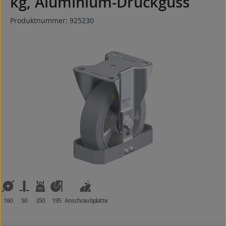
kg, Aluminium-Druckguss
Produktnummer:
925230
Bildergalerie überspringen
160
50
350
195
Anschraubplatte