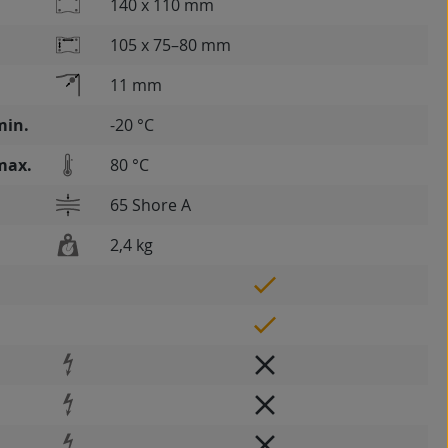
140 x 110 mm
105 x 75–80 mm
11 mm
min.
-20 °C
max.
80 °C
65 Shore A
2,4 kg