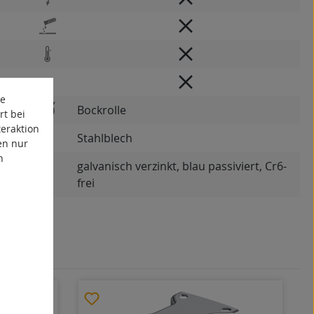
te
Bockrolle
rt bei
eraktion
Stahlblech
en nur
n
galvanisch verzinkt, blau passiviert, Cr6-
frei