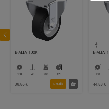
B-ALEV 100K
B-ALEV 1
100
40
200
125
100
38,86 €
44,83 €
Details