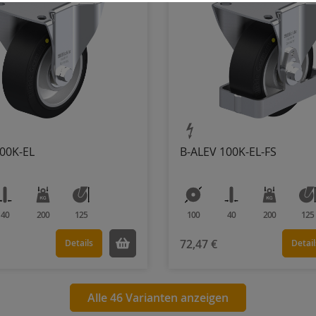
00K-EL
B-ALEV 100K-EL-FS
40
200
125
100
40
200
125
72,47 €
Details
Detail
Alle 46 Varianten anzeigen