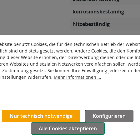
korrosionsbeständig
hitzebeständig
autoklaventauglich
bsite benutzt Cookies, die für den technischen Betrieb der Websi
Produkttyp
lich sind und stets gesetzt werden. Andere Cookies, die den Komfo
ng dieser Website erhöhen, der Direktwerbung dienen oder die Int
Material Gehäuse
eren Websites und sozialen Netzwerken vereinfachen sollen, werd
r Zustimmung gesetzt. Sie können Ihre Einwilligung jederzeit in de
Oberfläche Gehäuse
Einstellungen widerrufen.
Mehr Informationen ...
Nur technisch notwendige
Konfigurieren
Alle Cookies akzeptieren