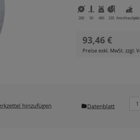
200
50
400
235
Anschraubplat
Regulärer Preis:
93,46 €
Preise exkl. MwSt. zzgl.
rkzettel hinzufügen
Datenblatt