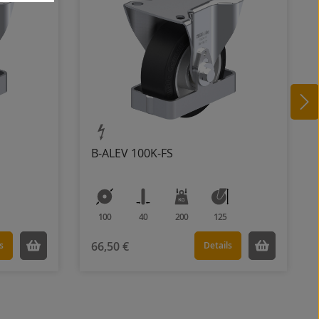
B-ALEV 100K-FS
100
40
200
125
66,50 €
s
Details