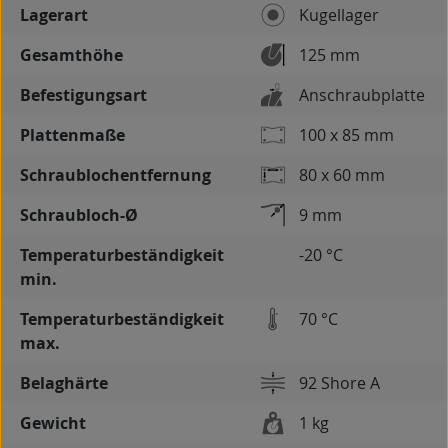
Lagerart
Kugellager
Gesamthöhe
125 mm
Befestigungsart
Anschraubplatte
Plattenmaße
100 x 85 mm
Schraublochentfernung
80 x 60 mm
Schraubloch-Ø
9 mm
Temperaturbeständigkeit
-20 °C
min.
Temperaturbeständigkeit
70 °C
max.
Belaghärte
92 Shore A
Gewicht
1 kg