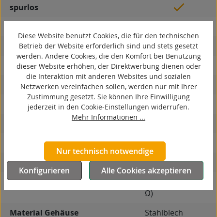
spurlos
kontaktverfärbungsfrei
Diese Website benutzt Cookies, die für den technischen
antistatisch
Betrieb der Website erforderlich sind und stets gesetzt
werden. Andere Cookies, die den Komfort bei Benutzung
ESD
dieser Website erhöhen, der Direktwerbung dienen oder
die Interaktion mit anderen Websites und sozialen
elektrisch leitfähig
Netzwerken vereinfachen sollen, werden nur mit Ihrer
Zustimmung gesetzt. Sie können Ihre Einwilligung
korrosionsbeständig
jederzeit in den Cookie-Einstellungen widerrufen.
Mehr Informationen ...
hitzebeständig
autoklaventauglich
Nur technisch notwendige
Produkttyp
Bockrolle
Konfigurieren
Alle Cookies akzeptieren
7
Leitfähigkeit
antistatisch (≤ 10
Ω)
Material Gehäuse
Stahlblech