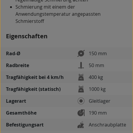
Schmierung mit einem der
Anwendungstemperatur angepassten
Schmierstoff
Eigenschaften
Rad-Ø
150 mm
Radbreite
50 mm
Tragfähigkeit bei 4 km/h
400 kg
Tragfähigkeit (statisch)
1000 kg
Lagerart
Gleitlager
Gesamthöhe
190 mm
Befestigungsart
Anschraubplatte