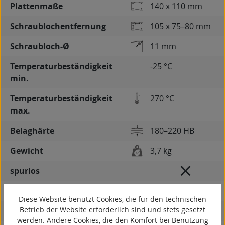
Plattenmaße
140 x 110 mm
Schraublochentfernung
105 x 75–80 mm
Schraubloch-Ø
11 mm
Temperaturbeständigkeit
-25 °C
min.
Temperaturbeständigkeit
270 °C
max.
Belaghärte
180–220 HB
Gewicht
3,7 kg
spurlos
kontaktverfärbungsfrei
Diese Website benutzt Cookies, die für den technischen
Betrieb der Website erforderlich sind und stets gesetzt
antistatisch
werden. Andere Cookies, die den Komfort bei Benutzung