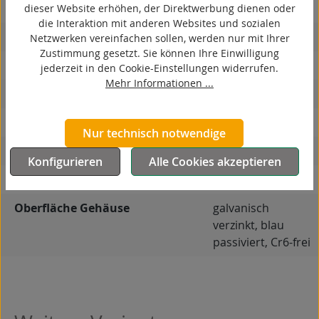
ESD
dieser Website erhöhen, der Direktwerbung dienen oder
die Interaktion mit anderen Websites und sozialen
elektrisch leitfähig
Netzwerken vereinfachen sollen, werden nur mit Ihrer
Zustimmung gesetzt. Sie können Ihre Einwilligung
korrosionsbeständig
jederzeit in den Cookie-Einstellungen widerrufen.
Mehr Informationen ...
hitzebeständig
autoklaventauglich
Nur technisch notwendige
Produkttyp
Bockrolle
Konfigurieren
Alle Cookies akzeptieren
Material Gehäuse
Stahlblech
Oberfläche Gehäuse
galvanisch
verzinkt, blau
passiviert, Cr6-frei
Produktgalerie überspringen