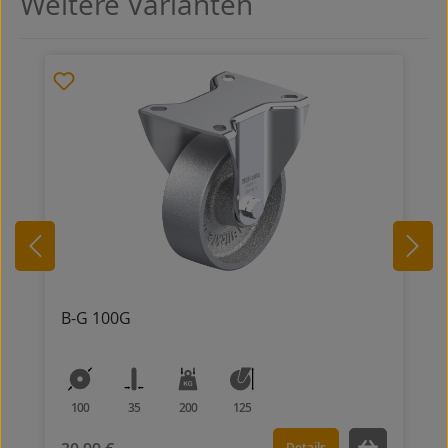
Weitere Varianten
B-G 100G
100
35
200
125
Details