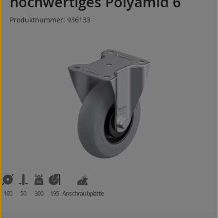
hochwertiges Polyamid 6
Produktnummer:
936133
Bildergalerie überspringen
160
50
300
195
Anschraubplatte