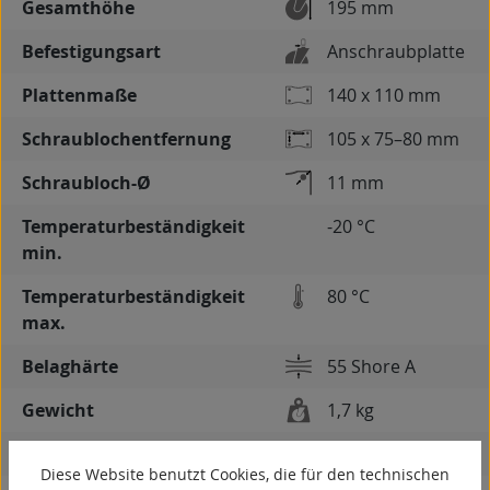
Gesamthöhe
195 mm
Befestigungsart
Anschraubplatte
Plattenmaße
140 x 110 mm
Schraublochentfernung
105 x 75–80 mm
Schraubloch-Ø
11 mm
Temperaturbeständigkeit
-20 °C
min.
Temperaturbeständigkeit
80 °C
max.
Belaghärte
55 Shore A
Gewicht
1,7 kg
spurlos
Diese Website benutzt Cookies, die für den technischen