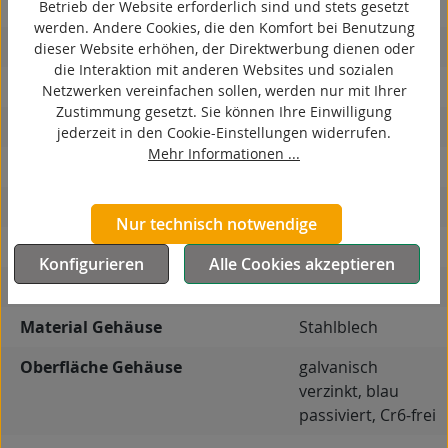
kontaktverfärbungsfrei
Betrieb der Website erforderlich sind und stets gesetzt
werden. Andere Cookies, die den Komfort bei Benutzung
antistatisch
dieser Website erhöhen, der Direktwerbung dienen oder
die Interaktion mit anderen Websites und sozialen
ESD
Netzwerken vereinfachen sollen, werden nur mit Ihrer
Zustimmung gesetzt. Sie können Ihre Einwilligung
elektrisch leitfähig
jederzeit in den Cookie-Einstellungen widerrufen.
Mehr Informationen ...
korrosionsbeständig
hitzebeständig
Nur technisch notwendige
autoklaventauglich
Konfigurieren
Alle Cookies akzeptieren
Produkttyp
Bockrolle
Material Gehäuse
Stahlblech
Oberfläche Gehäuse
galvanisch
verzinkt, blau
passiviert, Cr6-frei