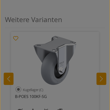
Weitere Varianten
Produktgalerie überspringen
Kugellager (C)
B-POES 100KF-SG