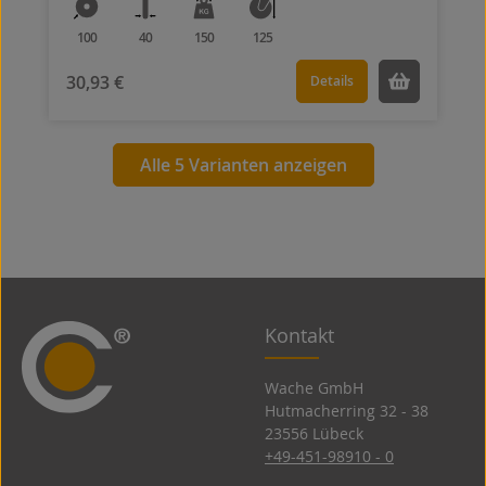
100
40
150
125
30,93 €
Details
Alle 5 Varianten anzeigen
Kontakt
Wache GmbH
Hutmacherring 32 ­- 38
23556 Lübeck
+49-451-98910 - 0