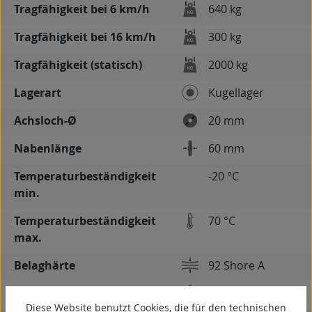
Tragfähigkeit bei 6 km/h
640 kg
Tragfähigkeit bei 16 km/h
300 kg
Tragfähigkeit (statisch)
2000 kg
Lagerart
Kugellager
Achsloch-Ø
20 mm
Nabenlänge
60 mm
Temperaturbeständigkeit
-20 °C
min.
Temperaturbeständigkeit
70 °C
max.
Belaghärte
92 Shore A
Gewicht
1,4 kg
Diese Website benutzt Cookies, die für den technischen