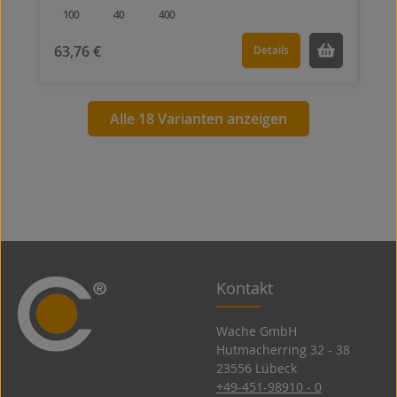
100
40
400
63,76 €
Details
Alle 18 Varianten anzeigen
Kontakt
Wache GmbH
Hutmacherring 32 ­- 38
23556 Lübeck
+49-451-98910 - 0