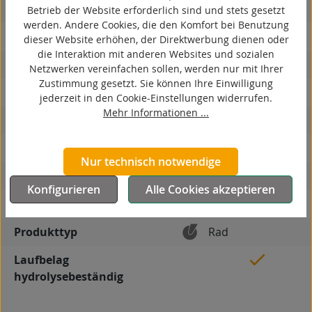
spurlos
Betrieb der Website erforderlich sind und stets gesetzt
werden. Andere Cookies, die den Komfort bei Benutzung
kontaktverfärbungsfrei
dieser Website erhöhen, der Direktwerbung dienen oder
die Interaktion mit anderen Websites und sozialen
antistatisch
Netzwerken vereinfachen sollen, werden nur mit Ihrer
Zustimmung gesetzt. Sie können Ihre Einwilligung
ESD
jederzeit in den Cookie-Einstellungen widerrufen.
Mehr Informationen ...
elektrisch leitfähig
korrosionsbeständig
Nur technisch notwendige
hitzebeständig
Konfigurieren
Alle Cookies akzeptieren
autoklaventauglich
Produkttyp
Rad
Laufbelag
hydrolysebeständig