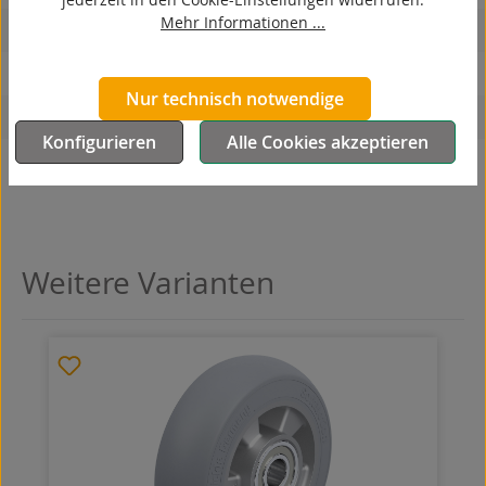
Mehr Informationen ...
korrosionsbeständig
hitzebeständig
Nur technisch notwendige
autoklaventauglich
Konfigurieren
Alle Cookies akzeptieren
Produkttyp
Rad
Weitere Varianten
Produktgalerie überspringen