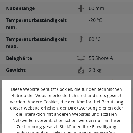
Nabenlänge
60 mm
Temperaturbeständigkeit
-20 °C
min.
Temperaturbeständigkeit
80 °C
max.
Belaghärte
55 Shore A
Gewicht
2,3 kg
spurlos
Diese Website benutzt Cookies, die für den technischen
kontaktverfärbungsfrei
Betrieb der Website erforderlich sind und stets gesetzt
werden. Andere Cookies, die den Komfort bei Benutzung
antistatisch
dieser Website erhöhen, der Direktwerbung dienen oder
die Interaktion mit anderen Websites und sozialen
ESD
Netzwerken vereinfachen sollen, werden nur mit Ihrer
Zustimmung gesetzt. Sie können Ihre Einwilligung
elektrisch leitfähig
jederzeit in den Cookie-Einstellungen widerrufen.