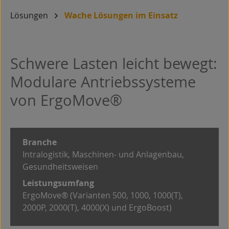
Lösungen
Wache Lösungen im Einsatz
Schwere Lasten leicht bewegt:
Modulare Antriebssysteme
von ErgoMove®
Branche
Intralogistik, Maschinen- und Anlagenbau,
Gesundheitsweisen
Leistungsumfang
ErgoMove® (Varianten 500, 1000, 1000(T),
2000P, 2000(T), 4000(X) und ErgoBoost)