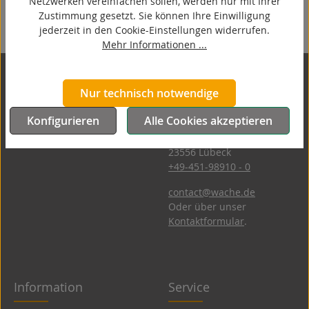
Netzwerken vereinfachen sollen, werden nur mit Ihrer
Zustimmung gesetzt. Sie können Ihre Einwilligung
jederzeit in den Cookie-Einstellungen widerrufen.
Mehr Informationen ...
Kontakt
Nur technisch notwendige
Konfigurieren
Alle Cookies akzeptieren
Wache GmbH
Hutmacherring 32 ­- 38
23556 Lübeck
+49-451-98910 - 0
contact@wache.de
Oder über unser
Kontaktformular
.
Information
Service