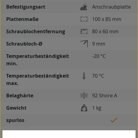
Befestigungsart
Anschraubplatte
Plattenmaße
100 x 85 mm
Schraublochentfernung
80 x 60 mm
Schraubloch-Ø
9 mm
Temperaturbeständigkeit
-20 °C
min.
Temperaturbeständigkeit
70 °C
max.
Belaghärte
92 Shore A
Gewicht
1 kg
spurlos
kontaktverfärbungsfrei