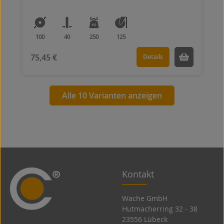
100
40
250
125
75,45 €
Details
Alle 10 Varianten anzeigen
Kontakt
Wache GmbH
Hutmacherring 32 ­- 38
23556 Lübeck