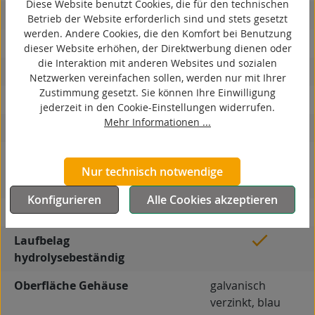
Diese Website benutzt Cookies, die für den technischen
antistatisch
Betrieb der Website erforderlich sind und stets gesetzt
werden. Andere Cookies, die den Komfort bei Benutzung
ESD
dieser Website erhöhen, der Direktwerbung dienen oder
die Interaktion mit anderen Websites und sozialen
elektrisch leitfähig
Netzwerken vereinfachen sollen, werden nur mit Ihrer
Zustimmung gesetzt. Sie können Ihre Einwilligung
korrosionsbeständig
jederzeit in den Cookie-Einstellungen widerrufen.
Mehr Informationen ...
hitzebeständig
autoklaventauglich
Nur technisch notwendige
Produkttyp
Bockrolle
Konfigurieren
Alle Cookies akzeptieren
Material Gehäuse
Stahlblech
Laufbelag
hydrolysebeständig
Oberfläche Gehäuse
galvanisch
verzinkt, blau