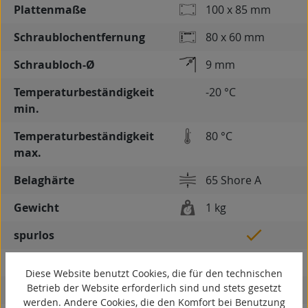
Plattenmaße
100 x 85 mm
Schraublochentfernung
80 x 60 mm
Schraubloch-Ø
9 mm
Temperaturbeständigkeit
-20 °C
min.
Temperaturbeständigkeit
80 °C
max.
Belaghärte
65 Shore A
Gewicht
1 kg
spurlos
kontaktverfärbungsfrei
Diese Website benutzt Cookies, die für den technischen
Betrieb der Website erforderlich sind und stets gesetzt
antistatisch
werden. Andere Cookies, die den Komfort bei Benutzung