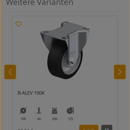
Weitere Varianten
Produktgalerie überspringen
B-ALEV 100K
100
40
200
125