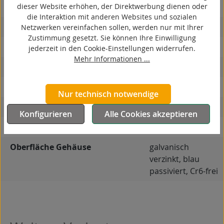
dieser Website erhöhen, der Direktwerbung dienen oder
ESD
die Interaktion mit anderen Websites und sozialen
elektrisch leitfähig
Netzwerken vereinfachen sollen, werden nur mit Ihrer
Zustimmung gesetzt. Sie können Ihre Einwilligung
korrosionsbeständig
jederzeit in den Cookie-Einstellungen widerrufen.
Mehr Informationen ...
hitzebeständig
autoklaventauglich
Nur technisch notwendige
Produkttyp
Bockrolle
Konfigurieren
Alle Cookies akzeptieren
Material Gehäuse
Stahlblech
Oberfläche Gehäuse
galvanisch
verzinkt, blau
passiviert, Cr6-frei