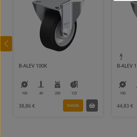
B-ALEV 100K
B-ALEV 1
100
40
200
125
100
38,86 €
44,83 €
Details