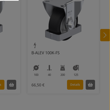
B-ALEV 100K-FS
100
40
200
125
66,50 €
s
Details