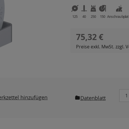
125
40
250
150
Anschraubplat
Regulärer Preis:
75,32 €
Preise exkl. MwSt. zzgl.
rkzettel hinzufügen
Datenblatt