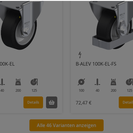
00K-EL
B-ALEV 100K-EL-FS
40
200
125
100
40
200
125
72,47 €
Details
Detail
Alle 46 Varianten anzeigen