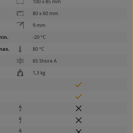
100 x 85 mm
80 x 60 mm
9 mm
min.
-20 °C
max.
80 °C
65 Shore A
1,3 kg