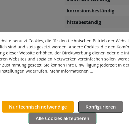
korrosionsbeständig
hitzebeständig
autoklaventauglich
bsite benutzt Cookies, die für den technischen Betrieb der Websi
Produkttyp
lich sind und stets gesetzt werden. Andere Cookies, die den Komfo
ng dieser Website erhöhen, der Direktwerbung dienen oder die Int
Material Gehäuse
eren Websites und sozialen Netzwerken vereinfachen sollen, werd
r Zustimmung gesetzt. Sie können Ihre Einwilligung jederzeit in de
Oberfläche Gehäuse
Einstellungen widerrufen.
Mehr Informationen ...
Nur technisch notwendige
Konfigurieren
Alle Cookies akzeptieren