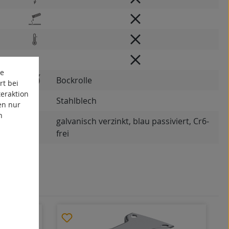
te
Bockrolle
rt bei
eraktion
Stahlblech
en nur
n
galvanisch verzinkt, blau passiviert, Cr6-
frei