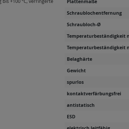
g bis +100 °C, verringerte
Plattenmaße
Schraublochentfernung
Schraubloch-Ø
Temperaturbeständigkeit 
Temperaturbeständigkeit 
Belaghärte
Gewicht
spurlos
kontaktverfärbungsfrei
antistatisch
ESD
elektrisch leitfähig