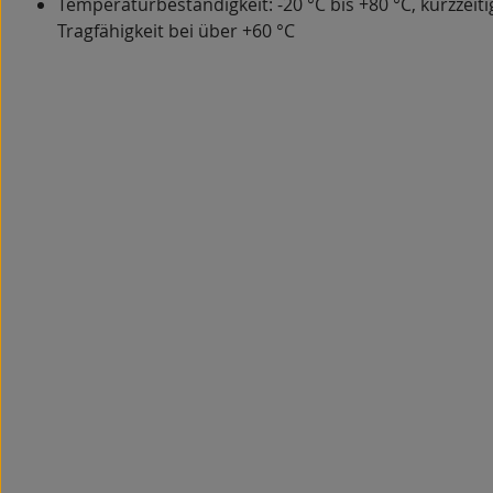
Temperaturbeständigkeit: -20 °C bis +80 °C, kurzzeiti
Tragfähigkeit bei über +60 °C