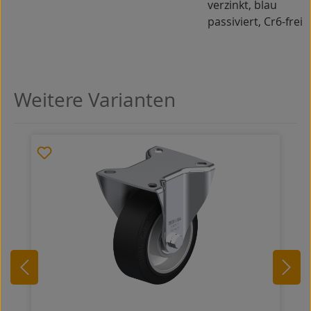
verzinkt, blau
passiviert, Cr6-frei
Weitere Varianten
Produktgalerie überspringen