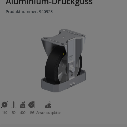
Aluminium-Druckguss
Produktnummer:
940923
Bildergalerie überspringen
160
50
400
195
Anschraubplatte