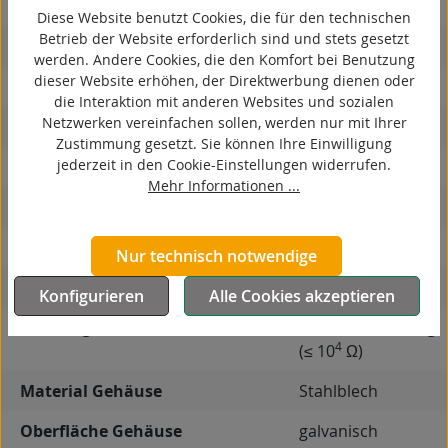
kontaktverfärbungsfrei
Diese Website benutzt Cookies, die für den technischen
Betrieb der Website erforderlich sind und stets gesetzt
antistatisch
werden. Andere Cookies, die den Komfort bei Benutzung
dieser Website erhöhen, der Direktwerbung dienen oder
ESD
die Interaktion mit anderen Websites und sozialen
Netzwerken vereinfachen sollen, werden nur mit Ihrer
elektrisch leitfähig
Zustimmung gesetzt. Sie können Ihre Einwilligung
jederzeit in den Cookie-Einstellungen widerrufen.
korrosionsbeständig
Mehr Informationen ...
hitzebeständig
autoklaventauglich
Nur technisch notwendige
Produkttyp
Bockrolle
Konfigurieren
Alle Cookies akzeptieren
Leitfähigkeit
elektrisch leitfähig
4
(≤ 10
Ω)
Material Gehäuse
Stahlblech
Oberfläche Gehäuse
galvanisch