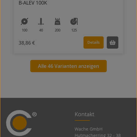
B-ALEV 100K
100
40
200
125
38,86 €
Details
Alle 46 Varianten anzeigen
Kontakt
Wache GmbH
Hutmacherring 32 ­- 38