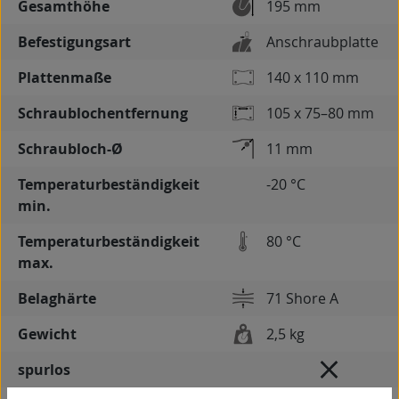
Gesamthöhe
195 mm
Befestigungsart
Anschraubplatte
Plattenmaße
140 x 110 mm
Schraublochentfernung
105 x 75–80 mm
Schraubloch-Ø
11 mm
Temperaturbeständigkeit
-20 °C
min.
Temperaturbeständigkeit
80 °C
max.
Belaghärte
71 Shore A
Gewicht
2,5 kg
spurlos