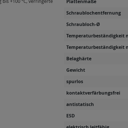
g bis +100 °C, verringerte
Plattenmaße
Schraublochentfernung
Schraubloch-Ø
Temperaturbeständigkeit 
Temperaturbeständigkeit 
Belaghärte
Gewicht
spurlos
kontaktverfärbungsfrei
antistatisch
ESD
elektrisch leitfähig