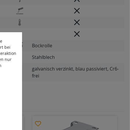
te
Bockrolle
rt bei
eraktion
Stahlblech
en nur
n
galvanisch verzinkt, blau passiviert, Cr6-
frei