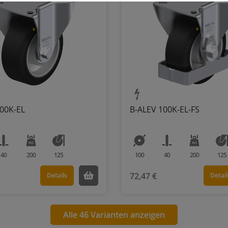
00K-EL
B-ALEV 100K-EL-FS
40
200
125
100
40
200
125
72,47 €
Details
Detail
Alle 46 Varianten anzeigen