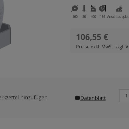
160
50
400
195
Anschraubplat
Regulärer Preis:
106,55 €
Preise exkl. MwSt. zzgl.
rkzettel hinzufügen
Datenblatt