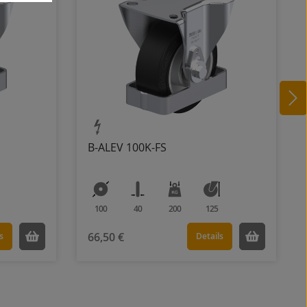
B-ALEV 100K-FS
100
40
200
125
66,50 €
s
Details