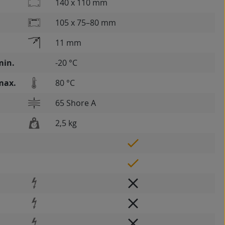
140 x 110 mm
105 x 75–80 mm
11 mm
min.
-20 °C
max.
80 °C
65 Shore A
2,5 kg