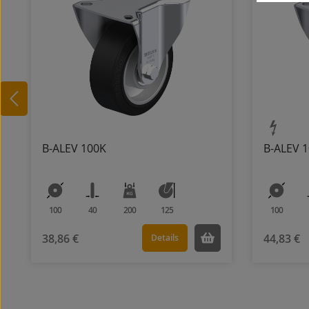
B-ALEV 100K
B-ALEV 1
100
40
200
125
100
38,86 €
44,83 €
Details