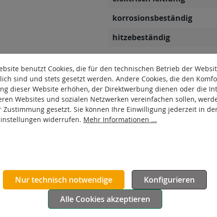
korrosionsbeständig
hitzebeständig
autoklaventauglich
bsite benutzt Cookies, die für den technischen Betrieb der Websi
Produkttyp
lich sind und stets gesetzt werden. Andere Cookies, die den Komfo
ng dieser Website erhöhen, der Direktwerbung dienen oder die Int
Material Gehäuse
eren Websites und sozialen Netzwerken vereinfachen sollen, werd
r Zustimmung gesetzt. Sie können Ihre Einwilligung jederzeit in de
Oberfläche Gehäuse
Einstellungen widerrufen.
Mehr Informationen ...
Nur technisch notwendige
Konfigurieren
Alle Cookies akzeptieren