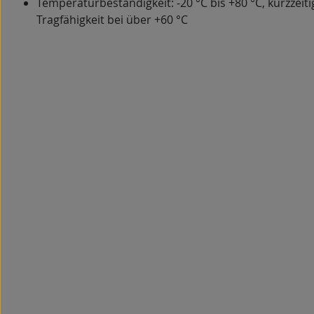
Temperaturbeständigkeit: -20 °C bis +80 °C, kurzzeiti
Tragfähigkeit bei über +60 °C