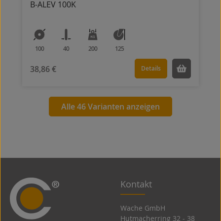
B-ALEV 100K
100
40
200
125
38,86 €
Details
Alle 46 Varianten anzeigen
Kontakt
Wache GmbH
Hutmacherring 32 ­- 38