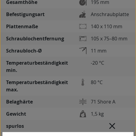
Gesamthöhe
195 mm
Befestigungsart
Anschraubplatte
Plattenmaße
140 x 110 mm
Schraublochentfernung
105 x 75–80 mm
Schraubloch-Ø
11 mm
Temperaturbeständigkeit
-20 °C
min.
Temperaturbeständigkeit
80 °C
max.
Belaghärte
71 Shore A
Gewicht
1,5 kg
spurlos