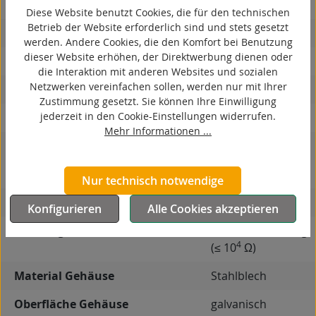
kontaktverfärbungsfrei
Diese Website benutzt Cookies, die für den technischen
Betrieb der Website erforderlich sind und stets gesetzt
antistatisch
werden. Andere Cookies, die den Komfort bei Benutzung
dieser Website erhöhen, der Direktwerbung dienen oder
ESD
die Interaktion mit anderen Websites und sozialen
Netzwerken vereinfachen sollen, werden nur mit Ihrer
elektrisch leitfähig
Zustimmung gesetzt. Sie können Ihre Einwilligung
jederzeit in den Cookie-Einstellungen widerrufen.
korrosionsbeständig
Mehr Informationen ...
hitzebeständig
autoklaventauglich
Nur technisch notwendige
Produkttyp
Bockrolle
Konfigurieren
Alle Cookies akzeptieren
Leitfähigkeit
elektrisch leitfähig
4
(≤ 10
Ω)
Material Gehäuse
Stahlblech
Oberfläche Gehäuse
galvanisch