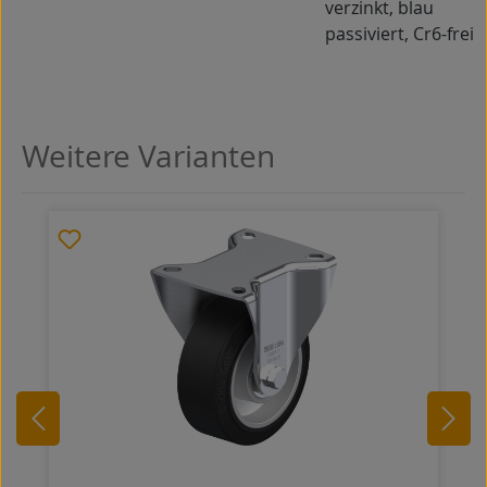
verzinkt, blau
passiviert, Cr6-frei
Weitere Varianten
Produktgalerie überspringen