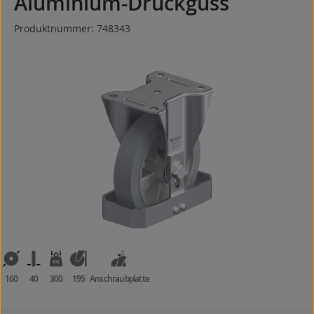
Aluminium-Druckguss
Produktnummer:
748343
Bildergalerie überspringen
160
40
300
195
Anschraubplatte