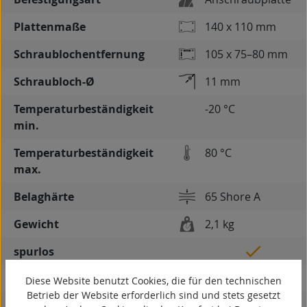
Plattenmaße
140 x 110 mm
Schraublochentfernung
105 x 75–80 mm
Schraubloch-Ø
11 mm
Temperaturbeständigkeit
-20 °C
min.
Temperaturbeständigkeit
80 °C
max.
Belaghärte
65 Shore A
Gewicht
2,1 kg
spurlos
kontaktverfärbungsfrei
Diese Website benutzt Cookies, die für den technischen
Betrieb der Website erforderlich sind und stets gesetzt
antistatisch