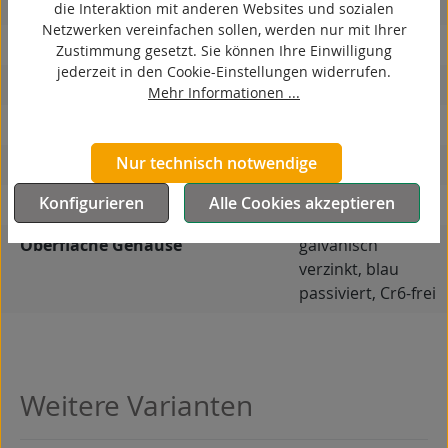
elektrisch leitfähig
die Interaktion mit anderen Websites und sozialen
Netzwerken vereinfachen sollen, werden nur mit Ihrer
korrosionsbeständig
Zustimmung gesetzt. Sie können Ihre Einwilligung
jederzeit in den Cookie-Einstellungen widerrufen.
hitzebeständig
Mehr Informationen ...
autoklaventauglich
Nur technisch notwendige
Produkttyp
Bockrolle
Konfigurieren
Alle Cookies akzeptieren
Material Gehäuse
Stahlblech
Oberfläche Gehäuse
galvanisch
verzinkt, blau
passiviert, Cr6-frei
Weitere Varianten
Produktgalerie überspringen