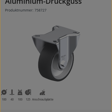
Aluminium-Druckguss
Produktnummer:
758727
Bildergalerie überspringen
100
40
100
125
Anschraubplatte