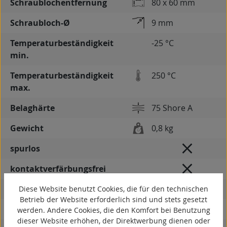
Schraublochentfernung
80 x 60 mm
Schraubloch-Ø
9 mm
Temperaturbeständigkeit
-25 °C
min.
Temperaturbeständigkeit
250 °C
max.
Belaghärte
75 Shore A
Gewicht
0,8 kg
spurlos
kontaktverfärbungsfrei
antistatisch
Diese Website benutzt Cookies, die für den technischen
Betrieb der Website erforderlich sind und stets gesetzt
ESD
werden. Andere Cookies, die den Komfort bei Benutzung
dieser Website erhöhen, der Direktwerbung dienen oder