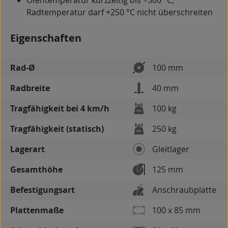
Ofentemperatur kurzzeitig bis +300 °C,
Radtemperatur darf +250 °C nicht überschreiten
Eigenschaften
Rad-Ø
100 mm
Radbreite
40 mm
Tragfähigkeit bei 4 km/h
100 kg
Tragfähigkeit (statisch)
250 kg
Lagerart
Gleitlager
Gesamthöhe
125 mm
Befestigungsart
Anschraubplatte
Plattenmaße
100 x 85 mm