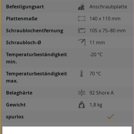
Befestigungsart
Anschraubplatte
Plattenmaße
140 x 110 mm
Schraublochentfernung
105 x 75–80 mm
Schraubloch-Ø
11 mm
Temperaturbeständigkeit
-20 °C
min.
Temperaturbeständigkeit
70 °C
max.
Belaghärte
92 Shore A
Gewicht
1,8 kg
spurlos
kontaktverfärbungsfrei