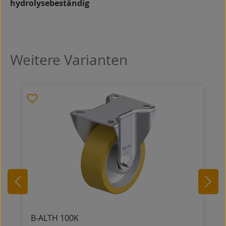
hydrolysebeständig
Weitere Varianten
Produktgalerie überspringen
B-ALTH 100K