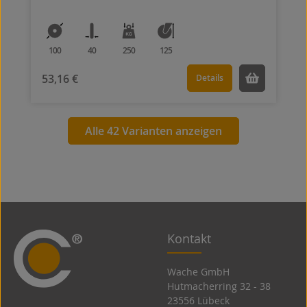
100
40
250
125
53,16 €
Details
Alle 42 Varianten anzeigen
Kontakt
Wache GmbH
Hutmacherring 32 ­- 38
23556 Lübeck