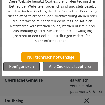
Diese Website benutzt Cookies, die für den technischen
antistatisch
Betrieb der Website erforderlich sind und stets gesetzt
werden. Andere Cookies, die den Komfort bei Benutzung
ESD
dieser Website erhöhen, der Direktwerbung dienen oder
die Interaktion mit anderen Websites und sozialen
elektrisch leitfähig
Netzwerken vereinfachen sollen, werden nur mit Ihrer
Zustimmung gesetzt. Sie können Ihre Einwilligung
korrosionsbeständig
jederzeit in den Cookie-Einstellungen widerrufen.
Mehr Informationen ...
hitzebeständig
autoklaventauglich
Nur technisch notwendige
Produkttyp
Bockrolle
Konfigurieren
Alle Cookies akzeptieren
Material Gehäuse
Stahlblech
Oberfläche Gehäuse
galvanisch
verzinkt, blau
passiviert, Cr6-frei
Laufbelag