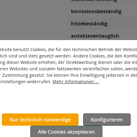
korrosionsbeständig
hitzebeständig
autoklaventauglich
Produkttyp
bsite benutzt Cookies, die für den technischen Betrieb der Websi
lich sind und stets gesetzt werden. Andere Cookies, die den Komfo
Material Gehäuse
ng dieser Website erhöhen, der Direktwerbung dienen oder die Int
eren Websites und sozialen Netzwerken vereinfachen sollen, werd
Oberfläche Gehäuse
r Zustimmung gesetzt. Sie können Ihre Einwilligung jederzeit in de
Einstellungen widerrufen.
Mehr Informationen ...
Laufbelag hydrolysebestän
Nur technisch notwendige
Konfigurieren
Alle Cookies akzeptieren