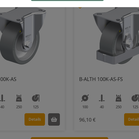
100K-AS
B-ALTH 100K-AS-FS
40
250
125
100
40
250
125
96,10 €
Details
Detail