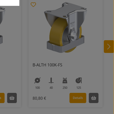
B-ALTH 100K-FS
100
40
250
125
80,80 €
s
Details