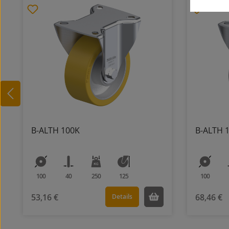
B-ALTH 100K
B-ALTH 
100
40
250
125
100
53,16 €
68,46 €
Details