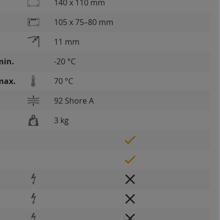
140 x 110 mm
105 x 75–80 mm
11 mm
min.
-20 °C
max.
70 °C
92 Shore A
3 kg