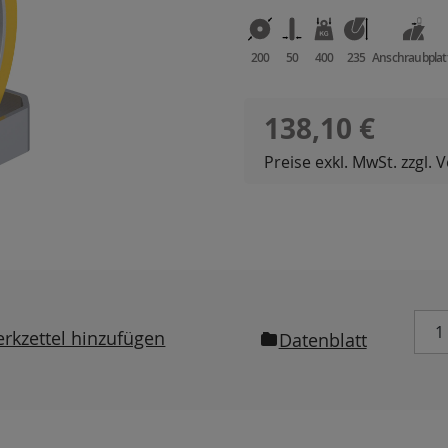
200
50
400
235
Anschraubplat
Regulärer Preis:
138,10 €
Preise exkl. MwSt. zzgl.
rkzettel hinzufügen
Datenblatt