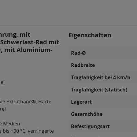
hrung, mit
Eigenschaften
 Schwerlast-Rad mit
®, mit Aluminium-
Rad-Ø
Radbreite
Tragfähigkeit bei 4 km/h
rei
Tragfähigkeit (statisch)
kle Extrathane®, Härte
Lagerart
rei
Gesamthöhe
ve Medien
Befestigungsart
 bis +90 °C, verringerte