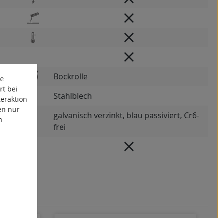
Bockrolle
te
rt bei
Stahlblech
eraktion
en nur
galvanisch verzinkt, blau passiviert, Cr6-
n
frei
dig