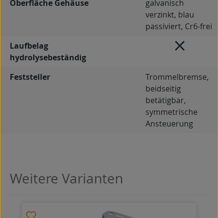
Oberfläche Gehäuse
galvanisch
verzinkt, blau
passiviert, Cr6-frei
Laufbelag
hydrolysebeständig
Feststeller
Trommelbremse,
beidseitig
betätigbar,
symmetrische
Ansteuerung
Weitere Varianten
Produktgalerie überspringen