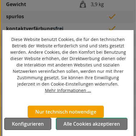
Gewicht
3,9 kg
spurlos
kontaktverfärbungsfrei
Diese Website benutzt Cookies, die für den technischen
antistatisch
Betrieb der Website erforderlich sind und stets gesetzt
werden. Andere Cookies, die den Komfort bei Benutzung
ESD
dieser Website erhöhen, der Direktwerbung dienen oder
elektrisch leitfähig
die Interaktion mit anderen Websites und sozialen
Netzwerken vereinfachen sollen, werden nur mit Ihrer
korrosionsbeständig
Zustimmung gesetzt. Sie können Ihre Einwilligung
jederzeit in den Cookie-Einstellungen widerrufen.
hitzebeständig
Mehr Informationen ...
autoklaventauglich
Nur technisch notwendige
Produkttyp
Bockrolle
Konfigurieren
Alle Cookies akzeptieren
Material Gehäuse
Stahlblech