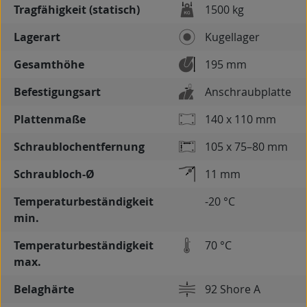
Tragfähigkeit (statisch)
1500 kg
Lagerart
Kugellager
Gesamthöhe
195 mm
Befestigungsart
Anschraubplatte
Plattenmaße
140 x 110 mm
Schraublochentfernung
105 x 75–80 mm
Schraubloch-Ø
11 mm
Temperaturbeständigkeit
-20 °C
min.
Temperaturbeständigkeit
70 °C
max.
Belaghärte
92 Shore A