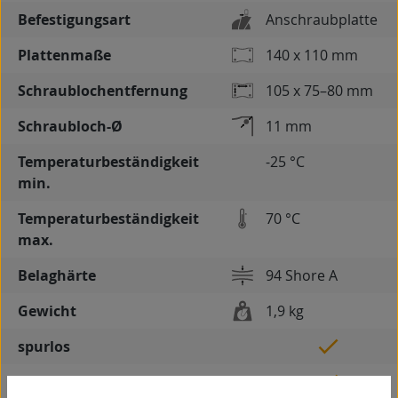
Befestigungsart
Anschraubplatte
Plattenmaße
140 x 110 mm
Schraublochentfernung
105 x 75–80 mm
Schraubloch-Ø
11 mm
Temperaturbeständigkeit
-25 °C
min.
Temperaturbeständigkeit
70 °C
max.
Belaghärte
94 Shore A
Gewicht
1,9 kg
spurlos
kontaktverfärbungsfrei