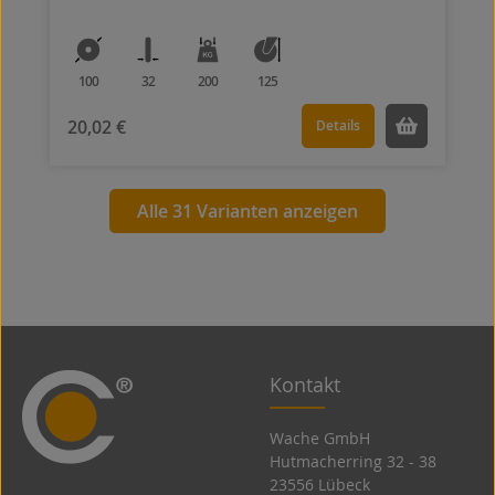
100
32
200
125
20,02 €
Details
Alle 31 Varianten anzeigen
Kontakt
Wache GmbH
Hutmacherring 32 ­- 38
23556 Lübeck