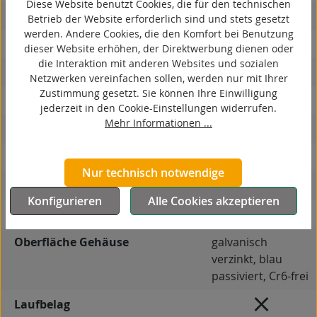
Diese Website benutzt Cookies, die für den technischen
antistatisch
Betrieb der Website erforderlich sind und stets gesetzt
werden. Andere Cookies, die den Komfort bei Benutzung
ESD
dieser Website erhöhen, der Direktwerbung dienen oder
die Interaktion mit anderen Websites und sozialen
elektrisch leitfähig
Netzwerken vereinfachen sollen, werden nur mit Ihrer
Zustimmung gesetzt. Sie können Ihre Einwilligung
korrosionsbeständig
jederzeit in den Cookie-Einstellungen widerrufen.
Mehr Informationen ...
hitzebeständig
autoklaventauglich
Nur technisch notwendige
Produkttyp
Bockrolle
Konfigurieren
Alle Cookies akzeptieren
Material Gehäuse
Stahlblech
Oberfläche Gehäuse
galvanisch
verzinkt, blau
passiviert, Cr6-frei
Laufbelag