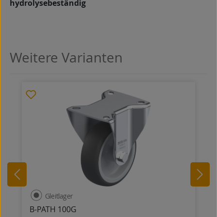
hydrolysebeständig
Weitere Varianten
Produktgalerie überspringen
Gleitlager
B-PATH 100G