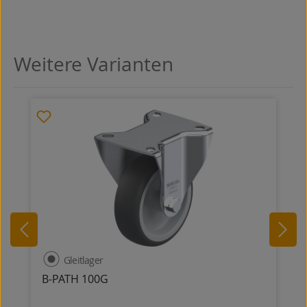
Weitere Varianten
Produktgalerie überspringen
Gleitlager
B-PATH 100G