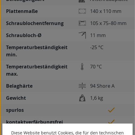
Plattenmaße
140 x 110 mm
Schraublochentfernung
105 x 75–80 mm
Schraubloch-Ø
11 mm
Temperaturbeständigkeit
-25 °C
min.
Temperaturbeständigkeit
70 °C
max.
Belaghärte
94 Shore A
Gewicht
1,6 kg
spurlos
kontaktverfärbungsfrei
Diese Website benutzt Cookies, die für den technischen
antistatisch