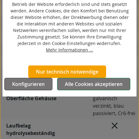
Betrieb der Website erforderlich sind und stets gesetzt
werden. Andere Cookies, die den Komfort bei Benutzung
ESD
dieser Website erhöhen, der Direktwerbung dienen oder
elektrisch leitfähig
die Interaktion mit anderen Websites und sozialen
Netzwerken vereinfachen sollen, werden nur mit Ihrer
korrosionsbeständig
Zustimmung gesetzt. Sie können Ihre Einwilligung
jederzeit in den Cookie-Einstellungen widerrufen.
hitzebeständig
Mehr Informationen ...
autoklaventauglich
Nur technisch notwendige
Produkttyp
Bockrolle
Konfigurieren
Alle Cookies akzeptieren
Material Gehäuse
Stahlblech
Oberfläche Gehäuse
galvanisch
verzinkt, blau
passiviert, Cr6-frei
Laufbelag
hydrolysebeständig