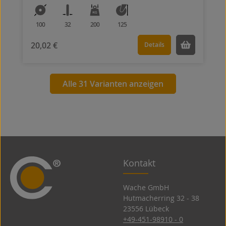
100
32
200
125
20,02 €
Details
Alle 31 Varianten anzeigen
Kontakt
Wache GmbH
Hutmacherring 32 ­- 38
23556 Lübeck
+49-451-98910 - 0