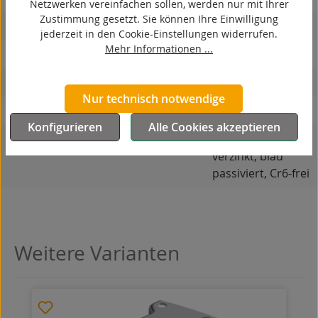
Netzwerken vereinfachen sollen, werden nur mit Ihrer
Zustimmung gesetzt. Sie können Ihre Einwilligung
hitzebeständig
jederzeit in den Cookie-Einstellungen widerrufen.
Mehr Informationen ...
autoklaventauglich
Produkttyp
Bockrolle
Nur technisch notwendige
Material Gehäuse
Stahlblech
Konfigurieren
Alle Cookies akzeptieren
Oberfläche Gehäuse
galvanisch
verzinkt, blau
passiviert, Cr6-frei
Weitere Varianten
Produktgalerie überspringen