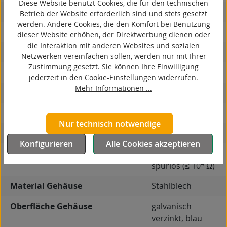
Diese Website benutzt Cookies, die für den technischen
antistatisch
Betrieb der Website erforderlich sind und stets gesetzt
werden. Andere Cookies, die den Komfort bei Benutzung
ESD
dieser Website erhöhen, der Direktwerbung dienen oder
die Interaktion mit anderen Websites und sozialen
elektrisch leitfähig
Netzwerken vereinfachen sollen, werden nur mit Ihrer
Zustimmung gesetzt. Sie können Ihre Einwilligung
korrosionsbeständig
jederzeit in den Cookie-Einstellungen widerrufen.
Mehr Informationen ...
hitzebeständig
autoklaventauglich
Nur technisch notwendige
Produkttyp
Bockrolle
Konfigurieren
Alle Cookies akzeptieren
Leitfähigkeit
elektrisch leitfähig,
4
spurlos (≤ 10
Ω)
Material Gehäuse
Stahlblech
Oberfläche Gehäuse
galvanisch
verzinkt, blau