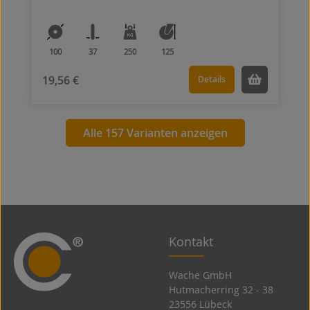
100
37
250
125
19,56 €
Details
Alle 157 Varianten anzeigen
Kontakt
Wache GmbH
Hutmacherring 32 ­- 38
23556 Lübeck