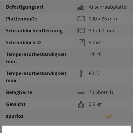
Befestigungsart
Anschraubplatte
Plattenmaße
100 x 85 mm
Schraublochentfernung
80 x 60 mm
Schraubloch-Ø
9 mm
Temperaturbeständigkeit
-20 °C
min.
Temperaturbeständigkeit
80 °C
max.
Belaghärte
70 Shore D
Gewicht
0,9 kg
spurlos
kontaktverfärbungsfrei