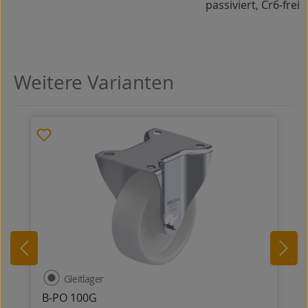
passiviert, Cr6-frei
Weitere Varianten
Produktgalerie überspringen
Gleitlager
B-PO 100G