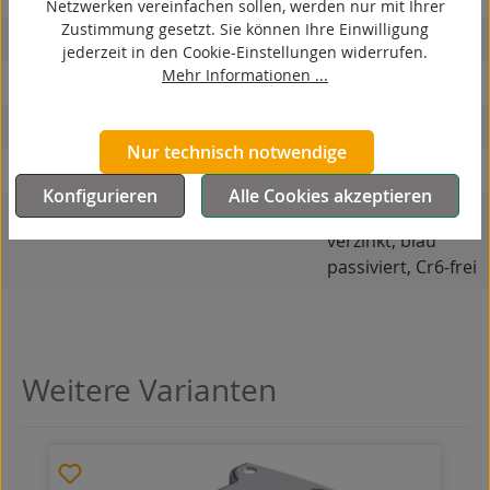
Netzwerken vereinfachen sollen, werden nur mit Ihrer
Zustimmung gesetzt. Sie können Ihre Einwilligung
hitzebeständig
jederzeit in den Cookie-Einstellungen widerrufen.
Mehr Informationen ...
autoklaventauglich
Produkttyp
Bockrolle
Nur technisch notwendige
Material Gehäuse
Stahlblech
Konfigurieren
Alle Cookies akzeptieren
Oberfläche Gehäuse
galvanisch
verzinkt, blau
passiviert, Cr6-frei
Weitere Varianten
Produktgalerie überspringen