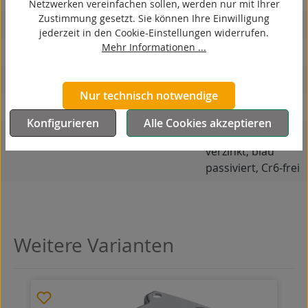
Netzwerken vereinfachen sollen, werden nur mit Ihrer
Zustimmung gesetzt. Sie können Ihre Einwilligung
hitzebeständig
jederzeit in den Cookie-Einstellungen widerrufen.
Mehr Informationen ...
autoklaventauglich
Produkttyp
Bockrolle
Nur technisch notwendige
Material Gehäuse
Stahlblech
Konfigurieren
Alle Cookies akzeptieren
Oberfläche Gehäuse
galvanisch
verzinkt, blau
passiviert, Cr6-frei
Weitere Varianten
Produktgalerie überspringen