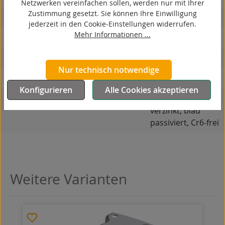
Netzwerken vereinfachen sollen, werden nur mit Ihrer
Zustimmung gesetzt. Sie können Ihre Einwilligung
hitzebeständig
jederzeit in den Cookie-Einstellungen widerrufen.
Mehr Informationen ...
autoklaventauglich
Produkttyp
Bockrolle
Nur technisch notwendige
Material Gehäuse
Stahlblech
Konfigurieren
Alle Cookies akzeptieren
Oberfläche Gehäuse
galvanisch
verzinkt, blau
passiviert, Cr6-frei
Weitere Varianten
Produktgalerie überspringen