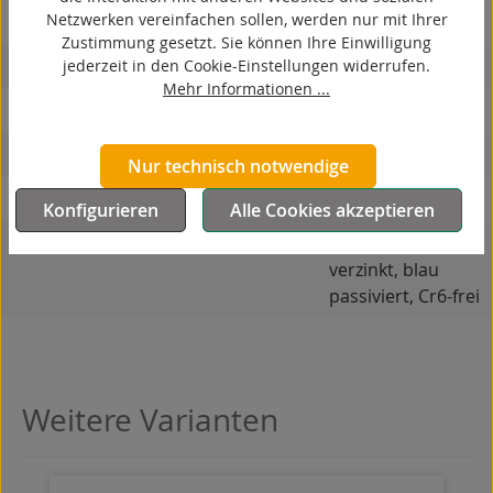
Netzwerken vereinfachen sollen, werden nur mit Ihrer
korrosionsbeständig
Zustimmung gesetzt. Sie können Ihre Einwilligung
jederzeit in den Cookie-Einstellungen widerrufen.
hitzebeständig
Mehr Informationen ...
autoklaventauglich
Produkttyp
Bockrolle
Nur technisch notwendige
Material Gehäuse
Stahlblech
Konfigurieren
Alle Cookies akzeptieren
Oberfläche Gehäuse
galvanisch
verzinkt, blau
passiviert, Cr6-frei
Weitere Varianten
Produktgalerie überspringen