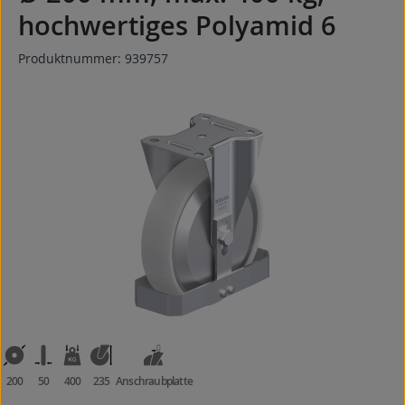
hochwertiges Polyamid 6
Produktnummer:
939757
Bildergalerie überspringen
200
50
400
235
Anschraubplatte