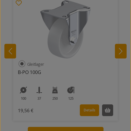
Gleitlager
B-PO 100G
100
37
250
125
19,56 €
Details