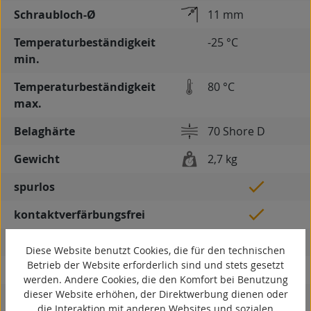
Schraubloch-Ø
11 mm
Temperaturbeständigkeit
-25 °C
min.
Temperaturbeständigkeit
80 °C
max.
Belaghärte
70 Shore D
Gewicht
2,7 kg
spurlos
kontaktverfärbungsfrei
antistatisch
Diese Website benutzt Cookies, die für den technischen
Betrieb der Website erforderlich sind und stets gesetzt
ESD
werden. Andere Cookies, die den Komfort bei Benutzung
dieser Website erhöhen, der Direktwerbung dienen oder
elektrisch leitfähig
die Interaktion mit anderen Websites und sozialen