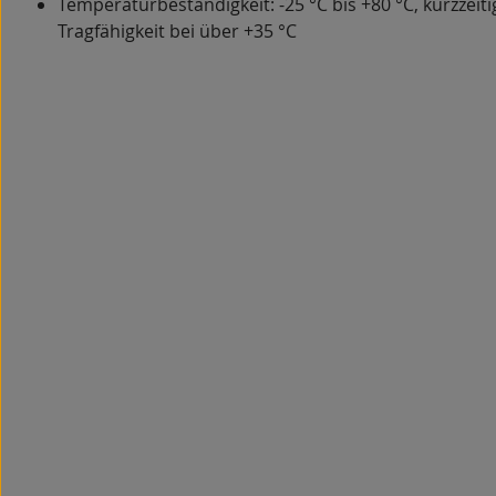
Temperaturbeständigkeit: -25 °C bis +80 °C, kurzzeiti
Tragfähigkeit bei über +35 °C