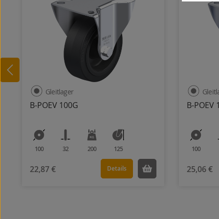
Gleitlager
Gleit
B-POEV 100G
B-POEV 
100
32
200
125
100
22,87 €
25,06 €
Details