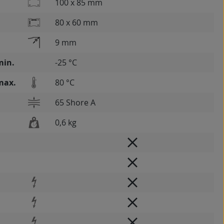
100 x 85 mm
80 x 60 mm
9 mm
min.
-25 °C
max.
80 °C
65 Shore A
0,6 kg