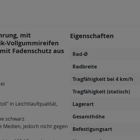
hrung, mit
Eigenschaften
tik-Vollgummireifen
, mit Fadenschutz aus
Rad-Ø
Radbreite
Tragfähigkeit bei 4 km/h
rei
Tragfähigkeit (statisch)
ll" in Leichtlaufqualität,
Lagerart
Gesamthöhe
be schwarz
e Medien, jedoch nicht gegen
Befestigungsart