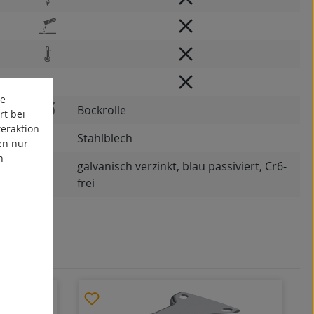
te
Bockrolle
rt bei
eraktion
Stahlblech
en nur
n
galvanisch verzinkt, blau passiviert, Cr6-
frei