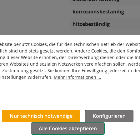
korrosionsbeständig
hitzebeständig
autoklaventauglich
bsite benutzt Cookies, die für den technischen Betrieb der Websi
Produkttyp
lich sind und stets gesetzt werden. Andere Cookies, die den Komfo
ng dieser Website erhöhen, der Direktwerbung dienen oder die Int
Material Gehäuse
eren Websites und sozialen Netzwerken vereinfachen sollen, werd
r Zustimmung gesetzt. Sie können Ihre Einwilligung jederzeit in de
Oberfläche Gehäuse
Einstellungen widerrufen.
Mehr Informationen ...
Nur technisch notwendige
Konfigurieren
Alle Cookies akzeptieren