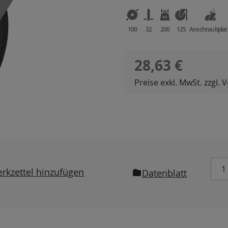
100
32
200
125
Anschraubplat
Regulärer Preis:
28,63 €
Preise exkl. MwSt. zzgl.
rkzettel hinzufügen
Datenblatt