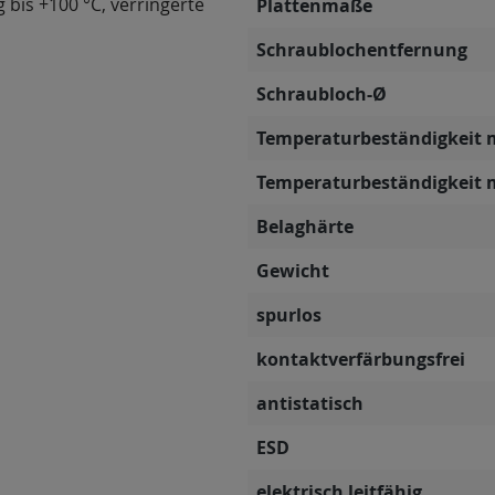
g bis +100 °C, verringerte
Plattenmaße
Schraublochentfernung
Schraubloch-Ø
Temperaturbeständigkeit 
Temperaturbeständigkeit 
Belaghärte
Gewicht
spurlos
kontaktverfärbungsfrei
antistatisch
ESD
elektrisch leitfähig