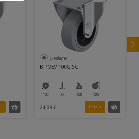
Gleitlager
B-POEV 100G-SG
100
32
200
125
24,09 €
s
Details