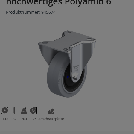
hochwertiges Polyamid 6
Produktnummer:
945674
Bildergalerie überspringen
100
32
200
125
Anschraubplatte