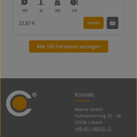
100
32
200
125
22,87 €
Details
Alle 165 Varianten anzeigen
Kontakt
Wache GmbH
Hutmacherring 32 ­- 38
23556 Lübeck
+49-451-98910 - 0