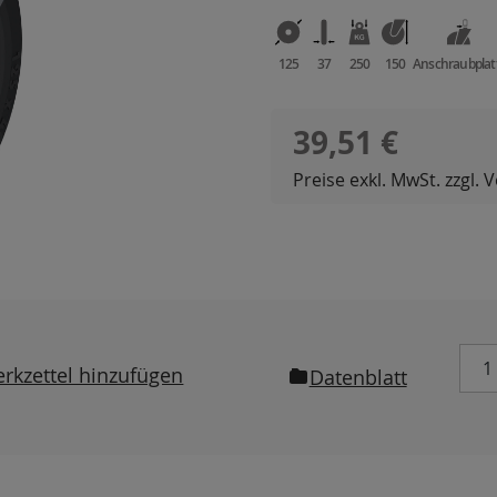
125
37
250
150
Anschraubplat
Regulärer Preis:
39,51 €
Preise exkl. MwSt. zzgl.
rkzettel hinzufügen
Datenblatt