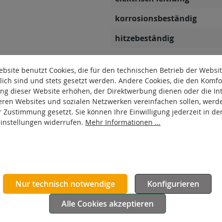
korrosionsbeständig
hitzebeständig
autoklaventauglich
bsite benutzt Cookies, die für den technischen Betrieb der Websi
Produkttyp
lich sind und stets gesetzt werden. Andere Cookies, die den Komfo
ng dieser Website erhöhen, der Direktwerbung dienen oder die Int
Material Gehäuse
eren Websites und sozialen Netzwerken vereinfachen sollen, werd
r Zustimmung gesetzt. Sie können Ihre Einwilligung jederzeit in de
Oberfläche Gehäuse
Einstellungen widerrufen.
Mehr Informationen ...
Nur technisch notwendige
Konfigurieren
Alle Cookies akzeptieren