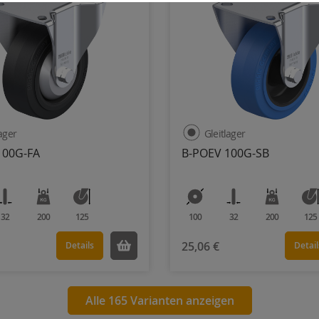
lager
Gleitlager
100G-FA
B-POEV 100G-SB
32
200
125
100
32
200
125
25,06 €
Details
Detail
Alle 165 Varianten anzeigen