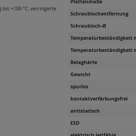
Plattenmaße
g bis +100 °C, verringerte
Schraublochentfernung
Schraubloch-Ø
Temperaturbeständigkeit 
Temperaturbeständigkeit 
Belaghärte
Gewicht
spurlos
kontaktverfärbungsfrei
antistatisch
ESD
elektrisch leitfähig