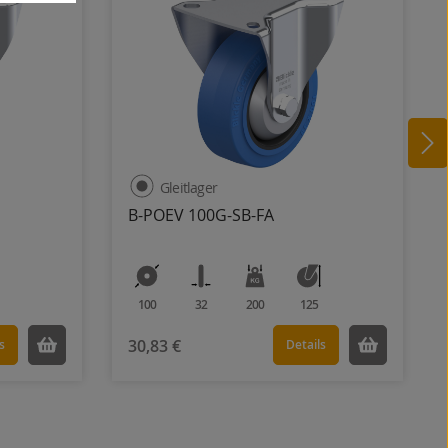
Gleitlager
B-POEV 100G-SB-FA
100
32
200
125
30,83 €
s
Details