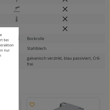
te
Bockrolle
rt bei
eraktion
Stahlblech
en nur
n
galvanisch verzinkt, blau passiviert, Cr6-
frei