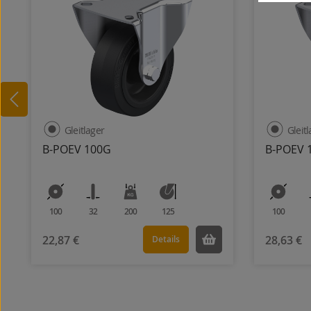
Gleitlager
Gleit
B-POEV 100G
B-POEV 
100
32
200
125
100
22,87 €
28,63 €
Details