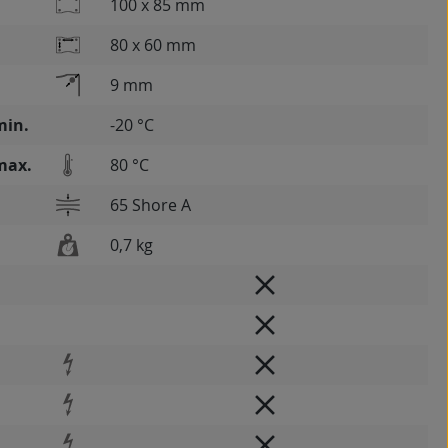
100 x 85 mm
80 x 60 mm
9 mm
min.
-20 °C
max.
80 °C
65 Shore A
0,7 kg