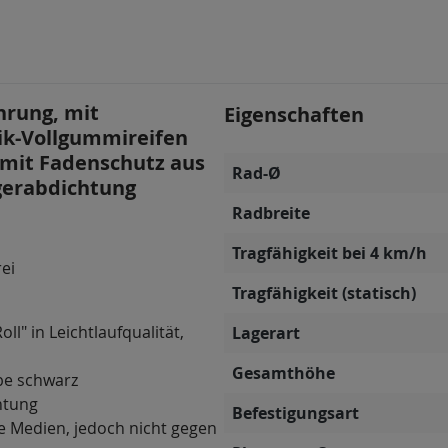
hrung, mit
Eigenschaften
tik-Vollgummireifen
, mit Fadenschutz aus
Rad-Ø
agerabdichtung
Radbreite
Tragfähigkeit bei 4 km/h
rei
Tragfähigkeit (statisch)
ll" in Leichtlaufqualität,
Lagerart
Gesamthöhe
be schwarz
htung
Befestigungsart
e Medien, jedoch nicht gegen