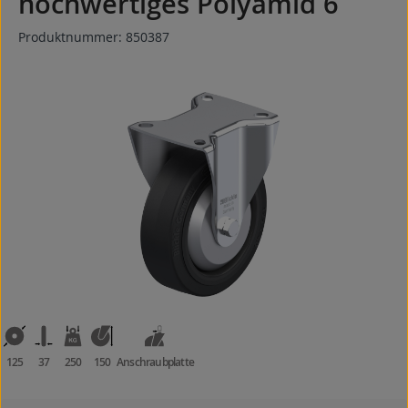
hochwertiges Polyamid 6
Produktnummer:
850387
Bildergalerie überspringen
125
37
250
150
Anschraubplatte