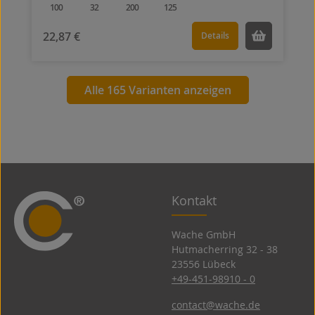
100
32
200
125
22,87 €
Details
Alle 165 Varianten anzeigen
Kontakt
Wache GmbH
Hutmacherring 32 ­- 38
23556 Lübeck
+49-451-98910 - 0
contact@wache.de