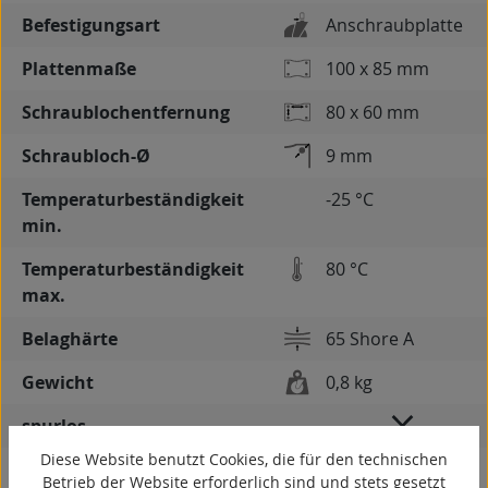
Befestigungsart
Anschraubplatte
Plattenmaße
100 x 85 mm
Schraublochentfernung
80 x 60 mm
Schraubloch-Ø
9 mm
Temperaturbeständigkeit
-25 °C
min.
Temperaturbeständigkeit
80 °C
max.
Belaghärte
65 Shore A
Gewicht
0,8 kg
spurlos
Diese Website benutzt Cookies, die für den technischen
kontaktverfärbungsfrei
Betrieb der Website erforderlich sind und stets gesetzt