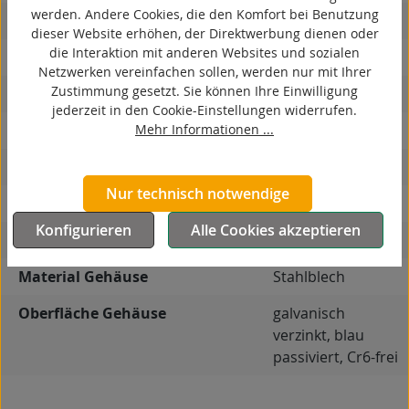
werden. Andere Cookies, die den Komfort bei Benutzung
antistatisch
dieser Website erhöhen, der Direktwerbung dienen oder
die Interaktion mit anderen Websites und sozialen
ESD
Netzwerken vereinfachen sollen, werden nur mit Ihrer
Zustimmung gesetzt. Sie können Ihre Einwilligung
elektrisch leitfähig
jederzeit in den Cookie-Einstellungen widerrufen.
Mehr Informationen ...
korrosionsbeständig
hitzebeständig
Nur technisch notwendige
autoklaventauglich
Konfigurieren
Alle Cookies akzeptieren
Produkttyp
Bockrolle
Material Gehäuse
Stahlblech
Oberfläche Gehäuse
galvanisch
verzinkt, blau
passiviert, Cr6-frei