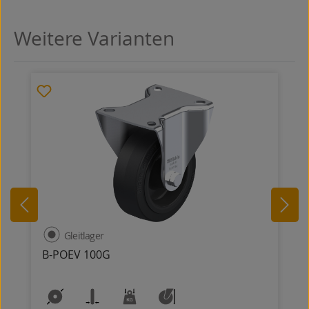
Weitere Varianten
Produktgalerie überspringen
Gleitlager
B-POEV 100G