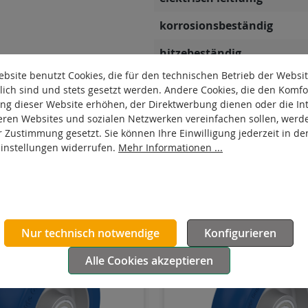
korrosionsbeständig
hitzebeständig
bsite benutzt Cookies, die für den technischen Betrieb der Websi
autoklaventauglich
lich sind und stets gesetzt werden. Andere Cookies, die den Komfo
ng dieser Website erhöhen, der Direktwerbung dienen oder die Int
Produkttyp
eren Websites und sozialen Netzwerken vereinfachen sollen, werd
r Zustimmung gesetzt. Sie können Ihre Einwilligung jederzeit in de
Laufbelag hydrolysebestän
Einstellungen widerrufen.
Mehr Informationen ...
Nur technisch notwendige
Konfigurieren
Alle Cookies akzeptieren