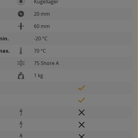
Kugellager
20 mm
60 mm
min.
-20 °C
max.
70 °C
75 Shore A
1 kg