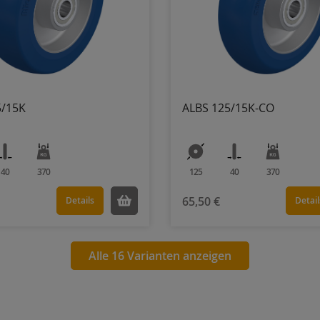
5/15K
ALBS 125/15K-CO
40
370
125
40
370
65,50 €
Details
Detail
Alle 16 Varianten anzeigen