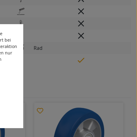
te
rt bei
eraktion
Rad
en nur
n
dig