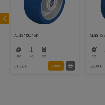
ALBS 100/15K
ALBS 12
100
40
320
125
51,62 €
62,88 €
Details