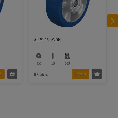
ALBS 150/20K
150
50
500
87,56 €
s
Details