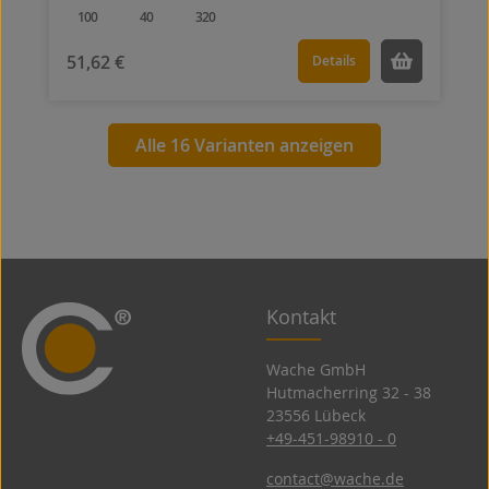
100
40
320
51,62 €
Details
Alle 16 Varianten anzeigen
Kontakt
Wache GmbH
Hutmacherring 32 ­- 38
23556 Lübeck
+49-451-98910 - 0
contact@wache.de