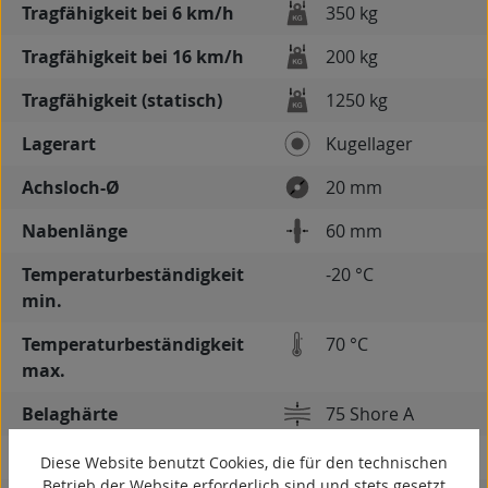
Tragfähigkeit bei 6 km/h
350 kg
Tragfähigkeit bei 16 km/h
200 kg
Tragfähigkeit (statisch)
1250 kg
Lagerart
Kugellager
Achsloch-Ø
20 mm
Nabenlänge
60 mm
Temperaturbeständigkeit
-20 °C
min.
Temperaturbeständigkeit
70 °C
max.
Belaghärte
75 Shore A
Gewicht
1 kg
Diese Website benutzt Cookies, die für den technischen
Betrieb der Website erforderlich sind und stets gesetzt