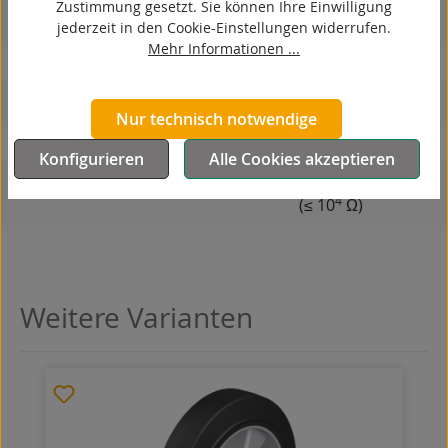
Zustimmung gesetzt. Sie können Ihre Einwilligung
korrosionsbeständig
jederzeit in den Cookie-Einstellungen widerrufen.
Mehr Informationen ...
hitzebeständig
autoklaventauglich
Nur technisch notwendige
Produkttyp
Rad
Konfigurieren
Alle Cookies akzeptieren
Leitfähigkeit
elektrisch leitfähig
4
(≤ 10
Ω)
Weitere Varianten
Produktgalerie überspringen