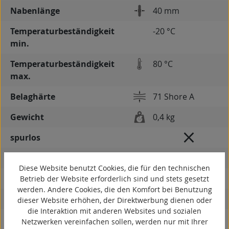
Nabenlänge
40 mm
Temperaturbeständigkeit
-20 °C
min.
Temperaturbeständigkeit
80 °C
max.
Belaghärte
71 Shore A
Gewicht
0,4 kg
spurlos
kontaktverfärbungsfrei
Diese Website benutzt Cookies, die für den technischen
antistatisch
Betrieb der Website erforderlich sind und stets gesetzt
werden. Andere Cookies, die den Komfort bei Benutzung
ESD
dieser Website erhöhen, der Direktwerbung dienen oder
die Interaktion mit anderen Websites und sozialen
elektrisch leitfähig
Netzwerken vereinfachen sollen, werden nur mit Ihrer