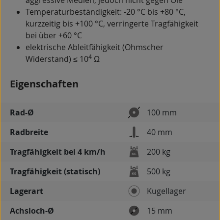
aggressive Medien, jedoch nicht gegen Öle
Temperaturbeständigkeit: -20 °C bis +80 °C,
kurzzeitig bis +100 °C, verringerte Tragfähigkeit
bei über +60 °C
elektrische Ableitfähigkeit (Ohmscher
4
Widerstand) ≤ 10
Ω
Eigenschaften
Rad-Ø
100 mm
Radbreite
40 mm
Tragfähigkeit bei 4 km/h
200 kg
Tragfähigkeit (statisch)
500 kg
Lagerart
Kugellager
Achsloch-Ø
15 mm