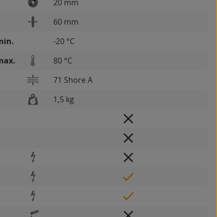
20 mm
60 mm
min.
-20 °C
max.
80 °C
71 Shore A
1,5 kg