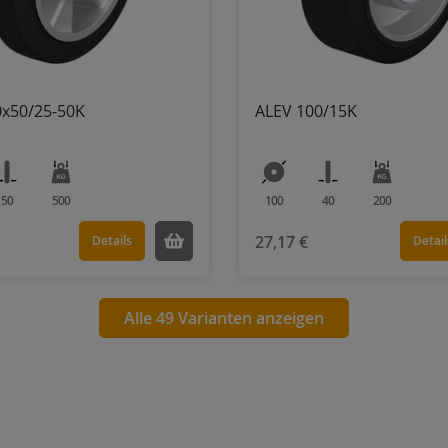
0x50/25-50K
ALEV 100/15K
50
500
100
40
200
27,17 €
Details
Detail
Alle 49 Varianten anzeigen