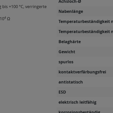
Achsloch-Ø
g bis +100 °C, verringerte
Nabenlänge
4
 10
Ω
Temperaturbeständigkeit 
Temperaturbeständigkeit 
Belaghärte
Gewicht
spurlos
kontaktverfärbungsfrei
antistatisch
ESD
elektrisch leitfähig
korrosionsbeständig