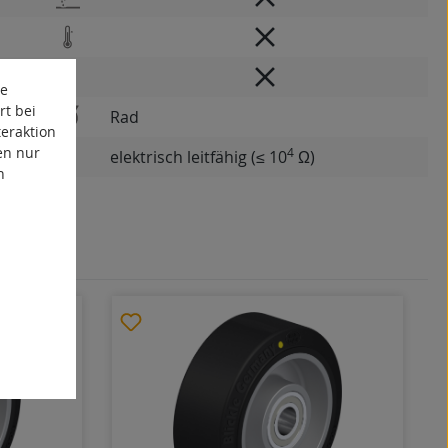
te
rt bei
Rad
eraktion
en nur
4
elektrisch leitfähig (≤ 10
Ω)
n