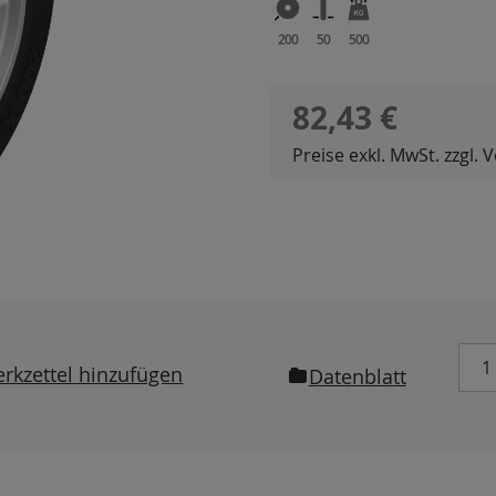
200
50
500
Regulärer Preis:
82,43 €
Preise exkl. MwSt. zzgl.
rkzettel hinzufügen
Datenblatt