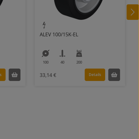
ALEV 100/15K-EL
100
40
200
33,14 €
s
Details